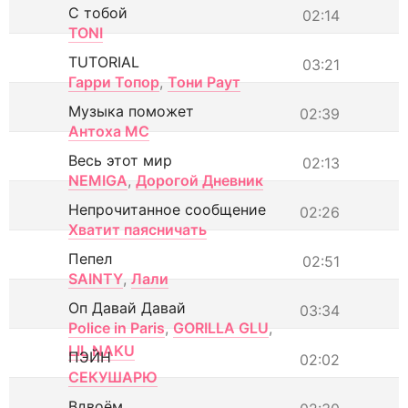
С тобой
02:14
TONI
TUTORIAL
03:21
Гарри Топор
,
Тони Раут
Музыка поможет
02:39
Антоха МС
Весь этот мир
02:13
NEMIGA
,
Дорогой Дневник
Непрочитанное сообщение
02:26
Хватит паясничать
Пепел
02:51
SAINTY
,
Лали
Оп Давай Давай
03:34
Police in Paris
,
GORILLA GLU
,
LIL NAKU
ПЭЙН
02:02
СЕКУШАРЮ
Вдвоём