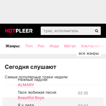
Жанры:
Поп
Рок
Инди
Метал
Альтернатив
Сегодня слушают
Самые популярные треки недели
Нежные ладони
ALMARY
Твоя любимая песня
02:35
Beautiful Boys
Я у деда
03:42