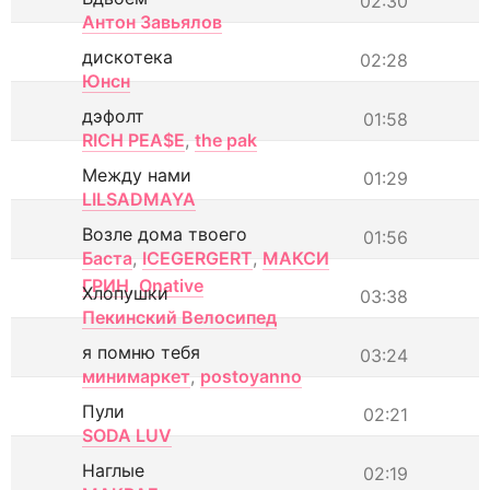
02:30
Антон Завьялов
дискотека
02:28
Юнсн
дэфолт
01:58
RICH PEA$E
,
the pak
Между нами
01:29
LILSADMAYA
Возле дома твоего
01:56
Баста
,
ICEGERGERT
,
МАКСИ
ГРИН
,
Onative
Хлопушки
03:38
Пекинский Велосипед
я помню тебя
03:24
минимаркет
,
postoyanno
Пули
02:21
SODA LUV
Наглые
02:19