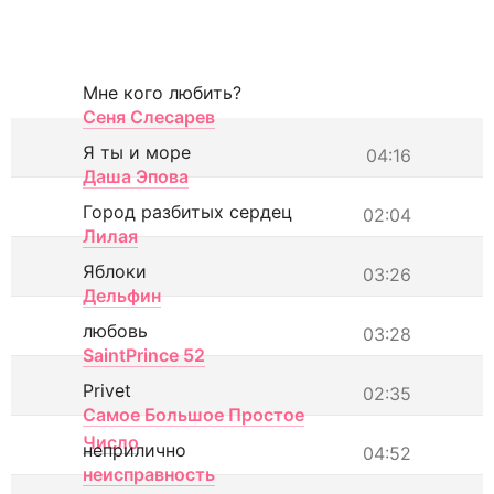
Мне кого любить?
Сеня Слесарев
Я ты и море
04:16
Даша Эпова
Город разбитых сердец
02:04
Лилая
Яблоки
03:26
Дельфин
любовь
03:28
SaintPrince 52
Privet
02:35
Самое Большое Простое
Число
неприлично
04:52
неисправность