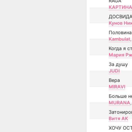
RAGA
КАРТИНА
ДОСВИД
Кунов Ни
Половина
Kambulat
,
Когда я с
Мария Рж
За душу
JUDI
Вера
MIRAVI
Больше н
MURANA
,
Затониро
Витя АК
ХОЧУ ОС