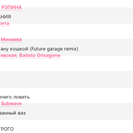
 РЭПИНА
АНИЯ
кита
Минаева
тану кошкой (Future garage remix)
евская
,
Batisto Grisagone
ечего ловить
Subwave
ванный ваз
ТРОГО