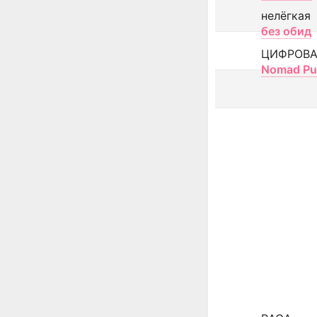
нелёгкая
без обид
ЦИФРОВА
Nomad Pu