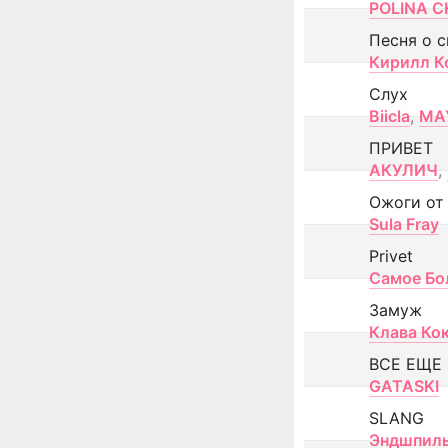
POLINA CH
Песня о 
Кирилл К
Слух
Biicla
,
MA
ПРИВЕТ
АКУЛИЧ
,
Ожоги от
Sula Fray
Privet
Самое Бо
Замуж
Клава Ко
ВСЕ ЕЩЕ
GATASKI
SLANG
Эндшпил