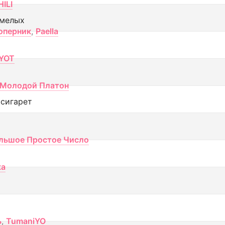
ILI
смелых
оперник
,
Paella
YOT
Молодой Платон
 сигарет
льшое Простое Число
ка
ь
,
TumaniYO