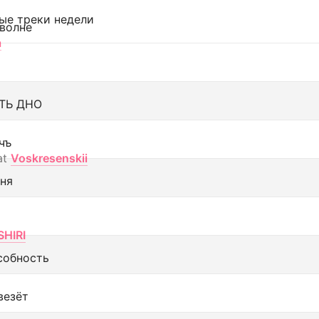
ые треки недели
 волне
а
ТЬ ДНО
чъ
at
Voskresenskii
еня
SHIRI
собность
везёт