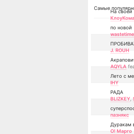
Самые популярн
На своей
КлоуКом
по новой
wastetime
ПРОБИВА
J. ROUH
Акрапови
AQYLA
fe
Лето с м
IHY
РАДА
BLIZKEY
,
суперспо
пазнякс
Дуракам 
О! Марго