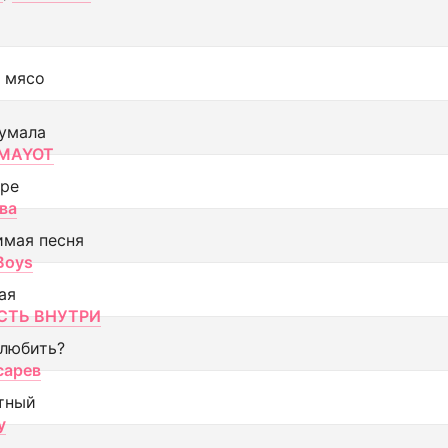
 мясо
умала
MAYOT
оре
ва
имая песня
 Boys
ая
ТЬ ВНУТРИ
 любить?
сарев
тный
y