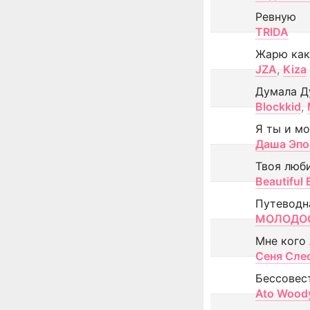
Ревную
TRIDA
Жарю как
JZA
,
Kiza
Думала Д
Blockkid
,
Я ты и м
Даша Эпо
Твоя люб
Beautiful
Путеводн
МОЛОДОС
Мне кого
Сеня Сле
Бессовес
Ato Wood