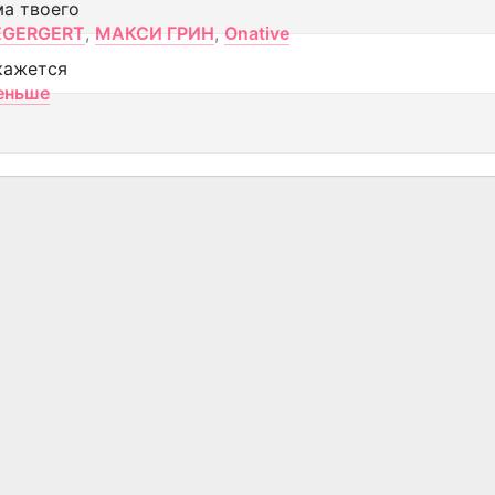
ма твоего
EGERGERT
,
МАКСИ ГРИН
,
Onative
кажется
еньше