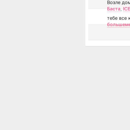
Возле до
Баста
,
IC
тебе все 
большем