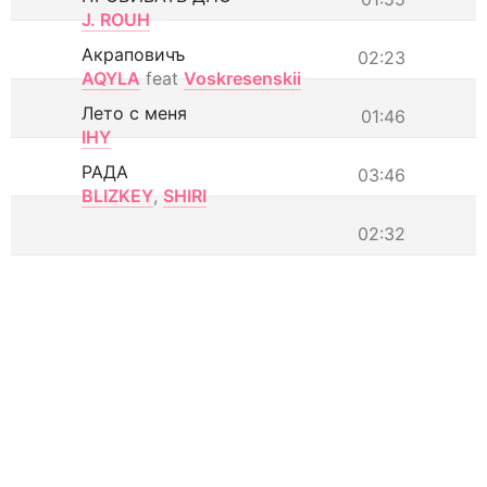
J. ROUH
Акраповичъ
02:23
AQYLA
feat
Voskresenskii
Лето с меня
01:46
IHY
РАДА
03:46
BLIZKEY
,
SHIRI
02:32