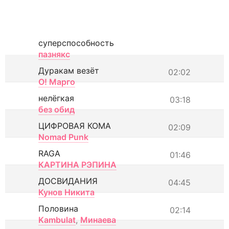
суперспособность
пазнякс
Дуракам везёт
02:02
О! Марго
нелёгкая
03:18
без обид
ЦИФРОВАЯ КОМА
02:09
Nomad Punk
RAGA
01:46
КАРТИНА РЭПИНА
ДОСВИДАНИЯ
04:45
Кунов Никита
Половина
02:14
Kambulat
,
Минаева