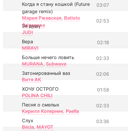
Когда я стану кошкой (Future
03:07
garage remix)
Мария Ржевская
,
Batisto
02:53
Grisagone
За душу
JUDI
Вера
02:18
MIRAVI
Больше нечего ловить
02:33
MURANA
,
Subwave
Затонированный ваз
02:06
Витя АК
ХОЧУ ОСТРОГО
01:58
POLINA CHILI
Песня о смелых
02:33
Кирилл Коперник
,
Paella
Слух
03:36
Biicla
,
MAYOT