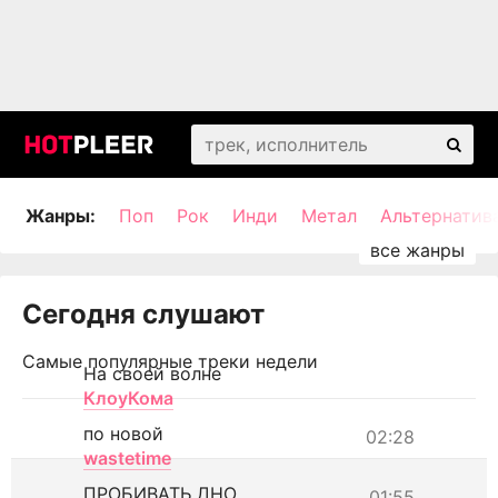
Жанры:
Поп
Рок
Инди
Метал
Альтернатив
Сегодня слушают
Самые популярные треки недели
На своей волне
КлоуКома
по новой
02:28
wastetime
ПРОБИВАТЬ ДНО
01:55