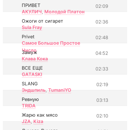
ПРИВЕТ
02:09
АКУЛИЧ
,
Молодой Платон
Ожоги от сигарет
02:36
Sula Fray
Privet
02:48
Самое Большое Простое
Число
Замуж
04:52
Клава Кока
ВСЕ ЕЩЕ
02:33
GATASKI
SLANG
02:19
Эндшпиль
,
TumaniYO
Ревную
03:13
TRIDA
Жарю как мясо
02:10
JZA
,
Kiza