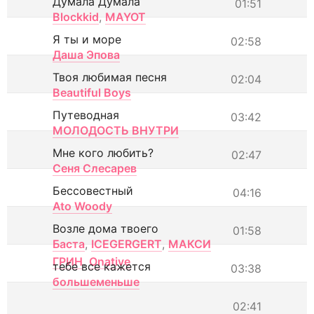
Думала Думала
01:51
Blockkid
,
MAYOT
Я ты и море
02:58
Даша Эпова
Твоя любимая песня
02:04
Beautiful Boys
Путеводная
03:42
МОЛОДОСТЬ ВНУТРИ
Мне кого любить?
02:47
Сеня Слесарев
Бессовестный
04:16
Ato Woody
Возле дома твоего
01:58
Баста
,
ICEGERGERT
,
МАКСИ
ГРИН
,
Onative
тебе все кажется
03:38
большеменьше
02:41