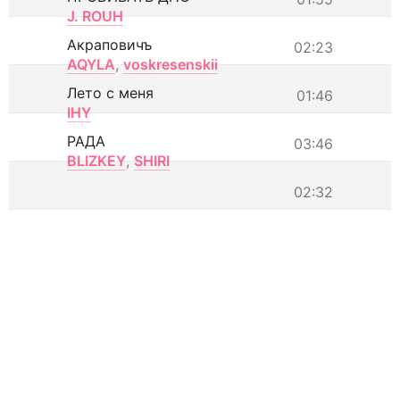
J. ROUH
Акраповичъ
02:23
AQYLA
,
voskresenskii
Лето с меня
01:46
IHY
РАДА
03:46
BLIZKEY
,
SHIRI
02:32