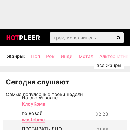
Жанры:
Поп
Рок
Инди
Метал
Альтернатив
Сегодня слушают
Самые популярные треки недели
На своей волне
КлоуКома
по новой
02:28
wastetime
ПРОБИВАТЬ ДНО
01:55