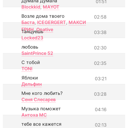
Думала Думала
01:51
Blockkid
,
MAYOT
Возле дома твоего
02:58
Баста
,
ICEGERGERT
,
МАКСИ
ГРИН
,
Onative
Танцуешь
03:38
Locked23
любовь
02:30
SaintPrince 52
С тобой
02:35
TONI
Яблоки
03:21
Дельфин
Мне кого любить?
03:28
Сеня Слесарев
Музыка поможет
04:16
Антоха МС
тебе все кажется
02:13