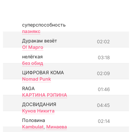
суперспособность
пазнякс
Дуракам везёт
02:02
О! Марго
нелёгкая
03:18
без обид
ЦИФРОВАЯ КОМА
02:09
Nomad Punk
RAGA
01:46
КАРТИНА РЭПИНА
ДОСВИДАНИЯ
04:45
Кунов Никита
Половина
02:14
Kambulat
,
Минаева