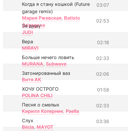
Когда я стану кошкой (Future
03:07
garage remix)
Мария Ржевская
,
Batisto
02:53
Grisagone
За душу
JUDI
Вера
02:18
MIRAVI
Больше нечего ловить
02:33
MURANA
,
Subwave
Затонированный ваз
02:06
Витя АК
ХОЧУ ОСТРОГО
01:58
POLINA CHILI
Песня о смелых
02:33
Кирилл Коперник
,
Paella
Слух
03:36
Biicla
,
MAYOT