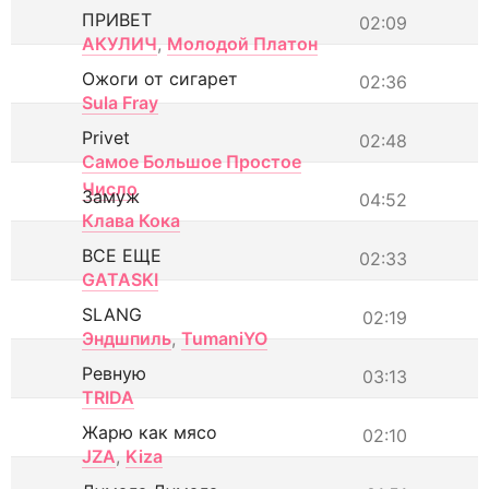
ПРИВЕТ
02:09
АКУЛИЧ
,
Молодой Платон
Ожоги от сигарет
02:36
Sula Fray
Privet
02:48
Самое Большое Простое
Число
Замуж
04:52
Клава Кока
ВСЕ ЕЩЕ
02:33
GATASKI
SLANG
02:19
Эндшпиль
,
TumaniYO
Ревную
03:13
TRIDA
Жарю как мясо
02:10
JZA
,
Kiza