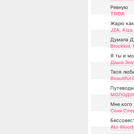
Ревную
TRIDA
Жарю как
JZA
,
Kiza
Думала Д
Blockkid
,
Я ты и м
Даша Эпо
Твоя люб
Beautiful
Путеводн
МОЛОДОС
Мне кого
Сеня Сле
Бессовес
Ato Wood