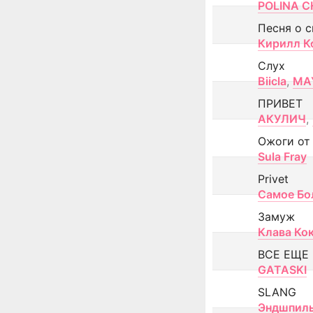
POLINA CH
Песня о 
Кирилл К
Слух
Biicla
,
MA
ПРИВЕТ
АКУЛИЧ
,
Ожоги от
Sula Fray
Privet
Самое Бо
Замуж
Клава Ко
ВСЕ ЕЩЕ
GATASKI
SLANG
Эндшпил