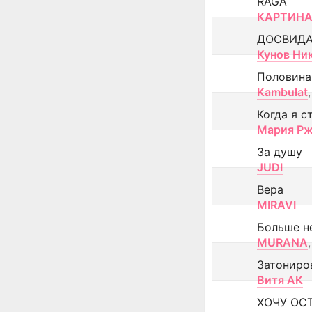
RAGA
КАРТИНА
ДОСВИД
Кунов Ни
Половина
Kambulat
,
Когда я с
Мария Рж
За душу
JUDI
Вера
MIRAVI
Больше н
MURANA
,
Затониро
Витя АК
ХОЧУ ОС