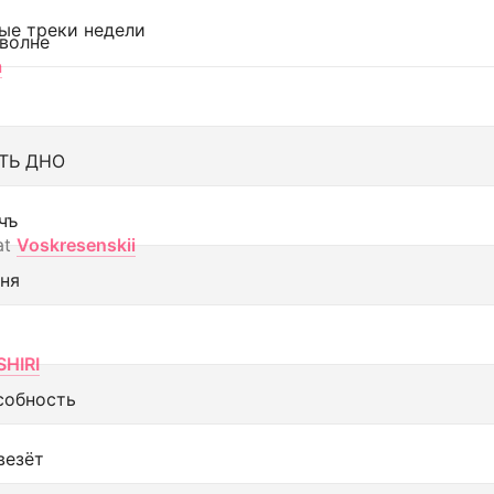
ые треки недели
 волне
а
ТЬ ДНО
чъ
at
Voskresenskii
еня
SHIRI
собность
везёт