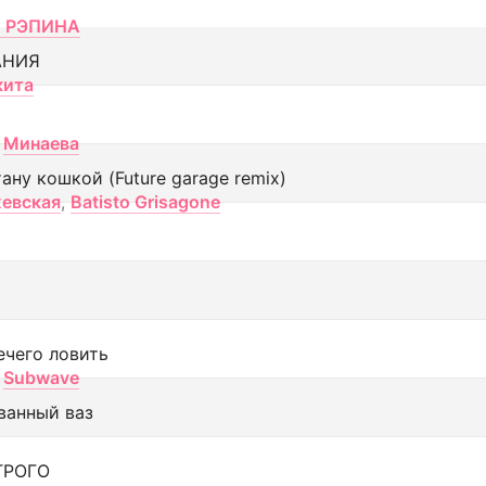
 РЭПИНА
АНИЯ
кита
Минаева
тану кошкой (Future garage remix)
евская
,
Batisto Grisagone
ечего ловить
Subwave
ванный ваз
ТРОГО