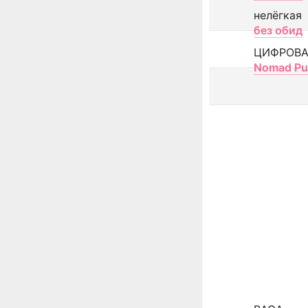
нелёгкая
без обид
ЦИФРОВА
Nomad Pu