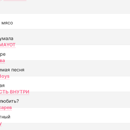
 мясо
умала
MAYOT
оре
ва
имая песня
 Boys
ая
ТЬ ВНУТРИ
 любить?
сарев
тный
y