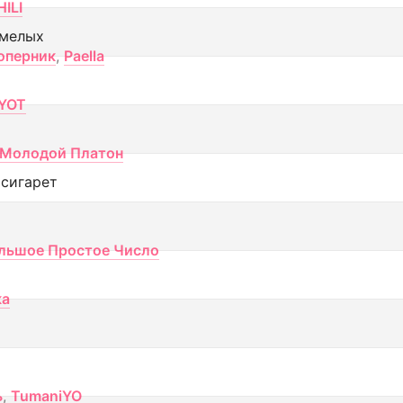
ILI
смелых
оперник
,
Paella
YOT
Молодой Платон
 сигарет
льшое Простое Число
ка
ь
,
TumaniYO