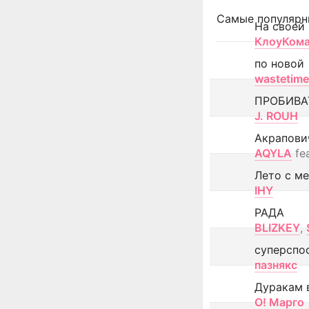
Самые популярн
На своей
КлоуКом
по новой
wastetime
ПРОБИВА
J. ROUH
Акрапови
AQYLA
fe
Лето с м
IHY
РАДА
BLIZKEY
,
суперспо
пазнякс
Дуракам 
О! Марго