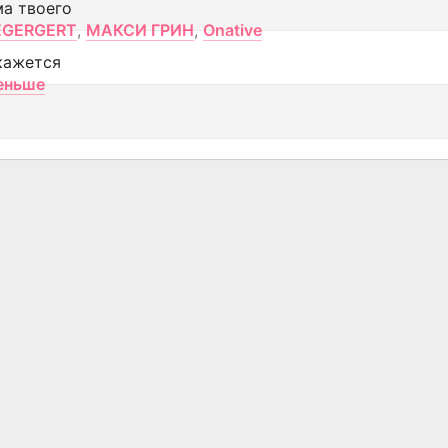
ма твоего
EGERGERT
,
МАКСИ ГРИН
,
Onative
кажется
еньше