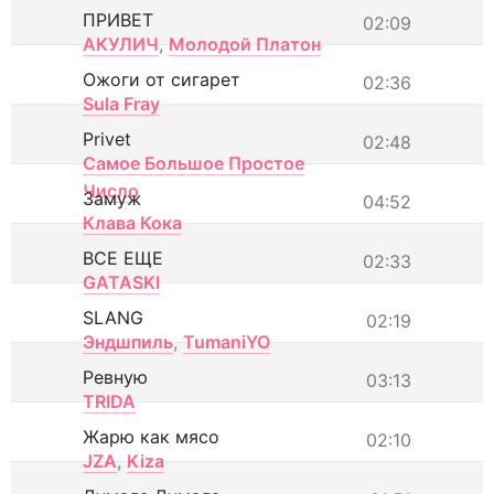
ПРИВЕТ
02:09
АКУЛИЧ
,
Молодой Платон
Ожоги от сигарет
02:36
Sula Fray
Privet
02:48
Самое Большое Простое
Число
Замуж
04:52
Клава Кока
ВСЕ ЕЩЕ
02:33
GATASKI
SLANG
02:19
Эндшпиль
,
TumaniYO
Ревную
03:13
TRIDA
Жарю как мясо
02:10
JZA
,
Kiza