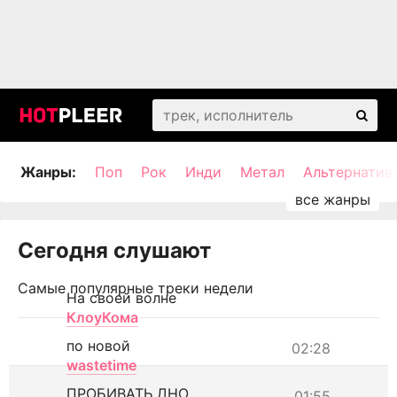
Жанры:
Поп
Рок
Инди
Метал
Альтернатив
Сегодня слушают
Самые популярные треки недели
На своей волне
КлоуКома
по новой
02:28
wastetime
ПРОБИВАТЬ ДНО
01:55