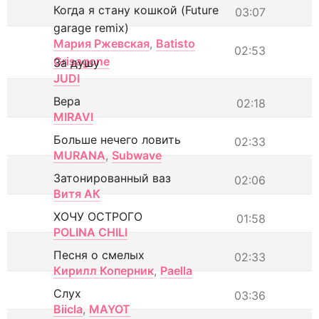
Когда я стану кошкой (Future
03:07
garage remix)
Мария Ржевская
,
Batisto
02:53
Grisagone
За душу
JUDI
Вера
02:18
MIRAVI
Больше нечего ловить
02:33
MURANA
,
Subwave
Затонированный ваз
02:06
Витя АК
ХОЧУ ОСТРОГО
01:58
POLINA CHILI
Песня о смелых
02:33
Кирилл Коперник
,
Paella
Слух
03:36
Biicla
,
MAYOT