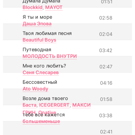
Думала Думала
01:51
Blockkid
,
MAYOT
Я ты и море
02:58
Даша Эпова
Твоя любимая песня
02:04
Beautiful Boys
Путеводная
03:42
МОЛОДОСТЬ ВНУТРИ
Мне кого любить?
02:47
Сеня Слесарев
Бессовестный
04:16
Ato Woody
Возле дома твоего
01:58
Баста
,
ICEGERGERT
,
МАКСИ
ГРИН
,
Onative
тебе все кажется
03:38
большеменьше
02:41