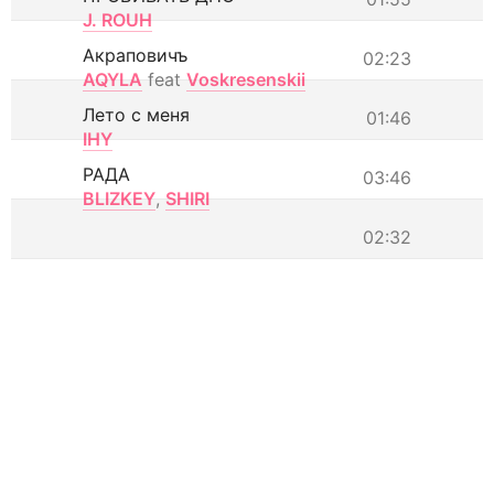
J. ROUH
Акраповичъ
02:23
AQYLA
feat
Voskresenskii
Лето с меня
01:46
IHY
РАДА
03:46
BLIZKEY
,
SHIRI
02:32