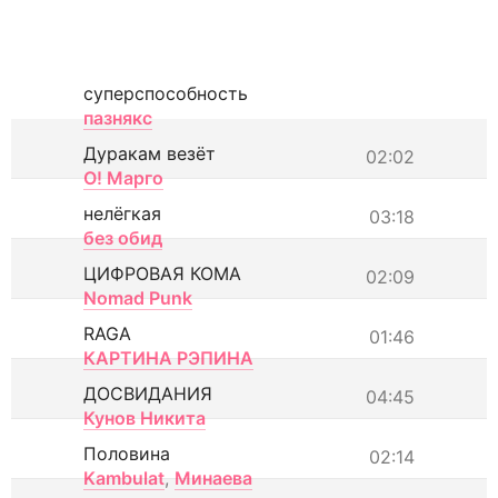
суперспособность
пазнякс
Дуракам везёт
02:02
О! Марго
нелёгкая
03:18
без обид
ЦИФРОВАЯ КОМА
02:09
Nomad Punk
RAGA
01:46
КАРТИНА РЭПИНА
ДОСВИДАНИЯ
04:45
Кунов Никита
Половина
02:14
Kambulat
,
Минаева