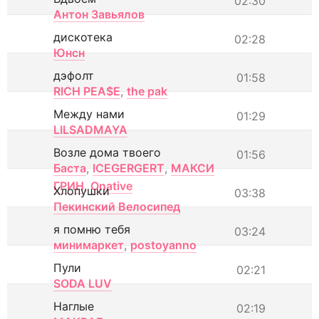
02:30
Антон Завьялов
дискотека
02:28
Юнсн
дэфолт
01:58
RICH PEA$E
,
the pak
Между нами
01:29
LILSADMAYA
Возле дома твоего
01:56
Баста
,
ICEGERGERT
,
МАКСИ
ГРИН
,
Onative
Хлопушки
03:38
Пекинский Велосипед
я помню тебя
03:24
минимаркет
,
postoyanno
Пули
02:21
SODA LUV
Наглые
02:19