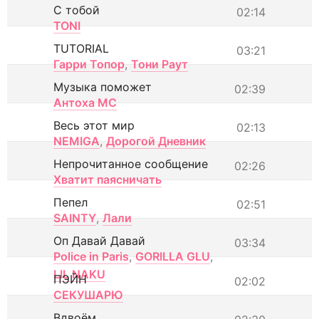
С тобой
02:14
TONI
TUTORIAL
03:21
Гарри Топор
,
Тони Раут
Музыка поможет
02:39
Антоха МС
Весь этот мир
02:13
NEMIGA
,
Дорогой Дневник
Непрочитанное сообщение
02:26
Хватит паясничать
Пепел
02:51
SAINTY
,
Лали
Оп Давай Давай
03:34
Police in Paris
,
GORILLA GLU
,
LIL NAKU
ПЭЙН
02:02
СЕКУШАРЮ
Вдвоём