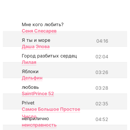
Мне кого любить?
Сеня Слесарев
Я ты и море
04:16
Даша Эпова
Город разбитых сердец
02:04
Лилая
Яблоки
03:26
Дельфин
любовь
03:28
SaintPrince 52
Privet
02:35
Самое Большое Простое
Число
неприлично
04:52
неисправность