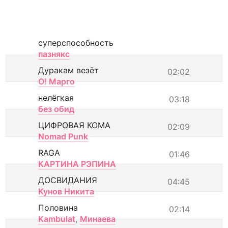
суперспособность
пазнякс
Дуракам везёт
02:02
О! Марго
нелёгкая
03:18
без обид
ЦИФРОВАЯ КОМА
02:09
Nomad Punk
RAGA
01:46
КАРТИНА РЭПИНА
ДОСВИДАНИЯ
04:45
Кунов Никита
Половина
02:14
Kambulat
,
Минаева