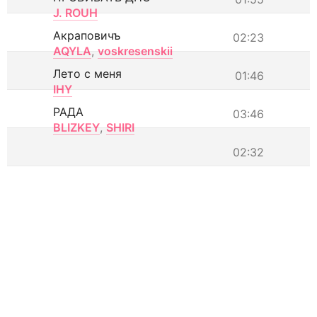
J. ROUH
Акраповичъ
02:23
AQYLA
,
voskresenskii
Лето с меня
01:46
IHY
РАДА
03:46
BLIZKEY
,
SHIRI
02:32