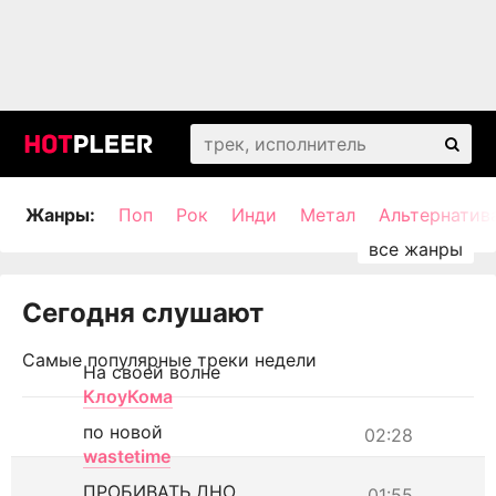
Жанры:
Поп
Рок
Инди
Метал
Альтернатив
Сегодня слушают
Самые популярные треки недели
На своей волне
КлоуКома
по новой
02:28
wastetime
ПРОБИВАТЬ ДНО
01:55