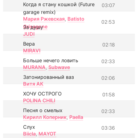
Когда я стану кошкой (Future
03:07
garage remix)
Мария Ржевская
,
Batisto
02:53
Grisagone
За душу
JUDI
Вера
02:18
MIRAVI
Больше нечего ловить
02:33
MURANA
,
Subwave
Затонированный ваз
02:06
Витя АК
ХОЧУ ОСТРОГО
01:58
POLINA CHILI
Песня о смелых
02:33
Кирилл Коперник
,
Paella
Слух
03:36
Biicla
,
MAYOT