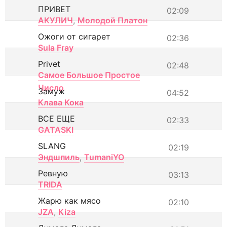
ПРИВЕТ
02:09
АКУЛИЧ
,
Молодой Платон
Ожоги от сигарет
02:36
Sula Fray
Privet
02:48
Самое Большое Простое
Число
Замуж
04:52
Клава Кока
ВСЕ ЕЩЕ
02:33
GATASKI
SLANG
02:19
Эндшпиль
,
TumaniYO
Ревную
03:13
TRIDA
Жарю как мясо
02:10
JZA
,
Kiza