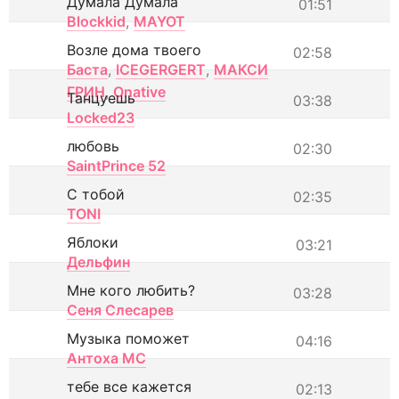
Думала Думала
01:51
Blockkid
,
MAYOT
Возле дома твоего
02:58
Баста
,
ICEGERGERT
,
МАКСИ
ГРИН
,
Onative
Танцуешь
03:38
Locked23
любовь
02:30
SaintPrince 52
С тобой
02:35
TONI
Яблоки
03:21
Дельфин
Мне кого любить?
03:28
Сеня Слесарев
Музыка поможет
04:16
Антоха МС
тебе все кажется
02:13