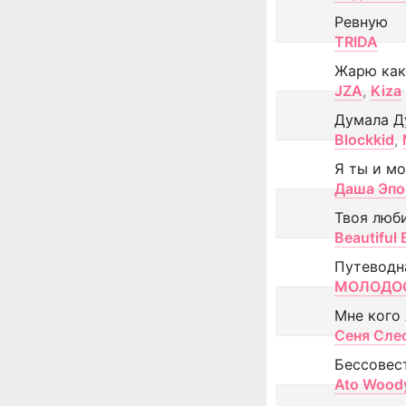
Ревную
TRIDA
Жарю как
JZA
,
Kiza
Думала Д
Blockkid
,
Я ты и м
Даша Эпо
Твоя люб
Beautiful
Путеводн
МОЛОДОС
Мне кого
Сеня Сле
Бессовес
Ato Wood