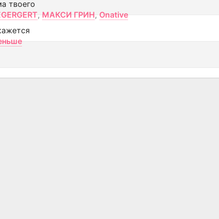
ма твоего
EGERGERT
,
МАКСИ ГРИН
,
Onative
кажется
еньше