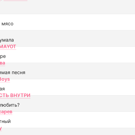
 мясо
умала
MAYOT
оре
ва
имая песня
 Boys
ая
ТЬ ВНУТРИ
 любить?
сарев
тный
y