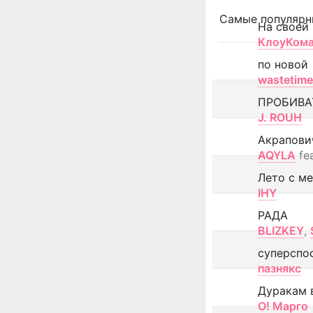
Самые популярн
На своей
КлоуКом
по новой
wastetime
ПРОБИВА
J. ROUH
Акрапови
AQYLA
fe
Лето с м
IHY
РАДА
BLIZKEY
,
суперспо
пазнякс
Дуракам 
О! Марго