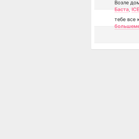
Возле до
Баста
,
IC
тебе все 
большем