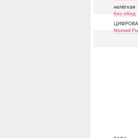
нелёгкая
без обид
ЦИФРОВА
Nomad Pu