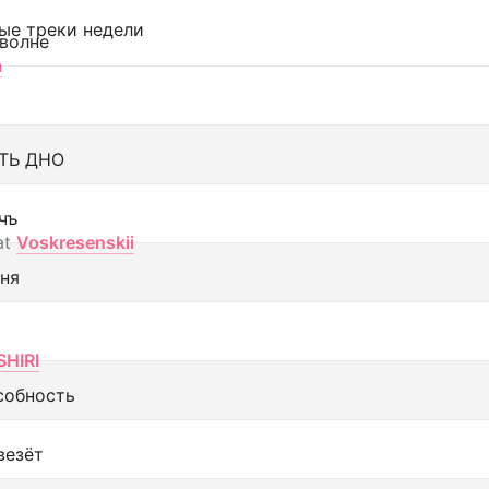
ые треки недели
 волне
а
ТЬ ДНО
чъ
at
Voskresenskii
еня
SHIRI
собность
везёт