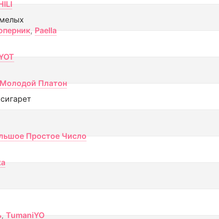
ILI
смелых
оперник
,
Paella
YOT
Молодой Платон
 сигарет
льшое Простое Число
ка
ь
,
TumaniYO