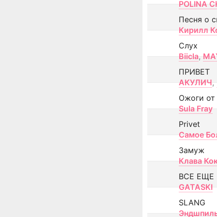
POLINA CH
Песня о 
Кирилл К
Слух
Biicla
,
MA
ПРИВЕТ
АКУЛИЧ
,
Ожоги от
Sula Fray
Privet
Самое Бо
Замуж
Клава Ко
ВСЕ ЕЩЕ
GATASKI
SLANG
Эндшпил