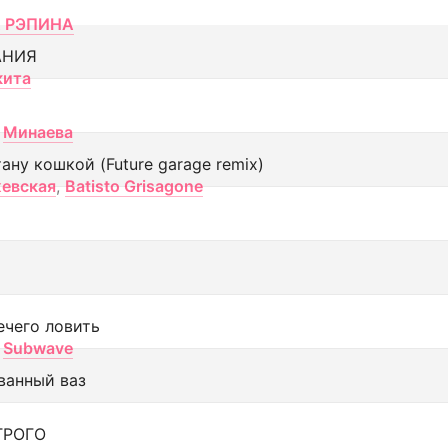
 РЭПИНА
АНИЯ
кита
Минаева
тану кошкой (Future garage remix)
евская
,
Batisto Grisagone
ечего ловить
Subwave
ванный ваз
ТРОГО