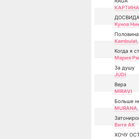
RAGA
КАРТИНА
ДОСВИД
Кунов Ни
Половина
Kambulat
,
Когда я с
Мария Рж
За душу
JUDI
Вера
MIRAVI
Больше н
MURANA
,
Затониро
Витя АК
ХОЧУ ОС