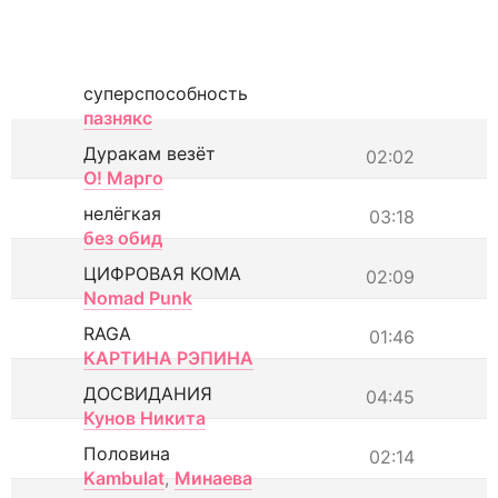
суперспособность
пазнякс
Дуракам везёт
02:02
О! Марго
нелёгкая
03:18
без обид
ЦИФРОВАЯ КОМА
02:09
Nomad Punk
RAGA
01:46
КАРТИНА РЭПИНА
ДОСВИДАНИЯ
04:45
Кунов Никита
Половина
02:14
Kambulat
,
Минаева