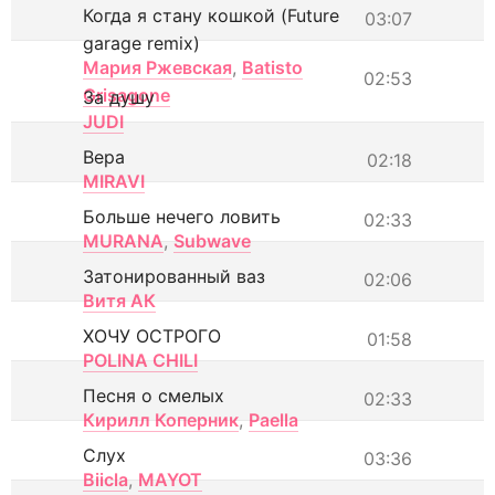
Когда я стану кошкой (Future
03:07
garage remix)
Мария Ржевская
,
Batisto
02:53
Grisagone
За душу
JUDI
Вера
02:18
MIRAVI
Больше нечего ловить
02:33
MURANA
,
Subwave
Затонированный ваз
02:06
Витя АК
ХОЧУ ОСТРОГО
01:58
POLINA CHILI
Песня о смелых
02:33
Кирилл Коперник
,
Paella
Слух
03:36
Biicla
,
MAYOT