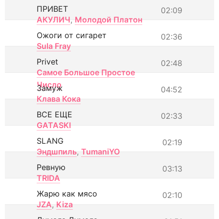
ПРИВЕТ
02:09
АКУЛИЧ
,
Молодой Платон
Ожоги от сигарет
02:36
Sula Fray
Privet
02:48
Самое Большое Простое
Число
Замуж
04:52
Клава Кока
ВСЕ ЕЩЕ
02:33
GATASKI
SLANG
02:19
Эндшпиль
,
TumaniYO
Ревную
03:13
TRIDA
Жарю как мясо
02:10
JZA
,
Kiza