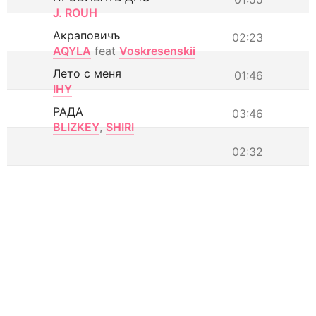
J. ROUH
Акраповичъ
02:23
AQYLA
feat
Voskresenskii
Лето с меня
01:46
IHY
РАДА
03:46
BLIZKEY
,
SHIRI
02:32