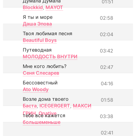
Думала Думала
01:51
Blockkid
,
MAYOT
Я ты и море
02:58
Даша Эпова
Твоя любимая песня
02:04
Beautiful Boys
Путеводная
03:42
МОЛОДОСТЬ ВНУТРИ
Мне кого любить?
02:47
Сеня Слесарев
Бессовестный
04:16
Ato Woody
Возле дома твоего
01:58
Баста
,
ICEGERGERT
,
МАКСИ
ГРИН
,
Onative
тебе все кажется
03:38
большеменьше
02:41