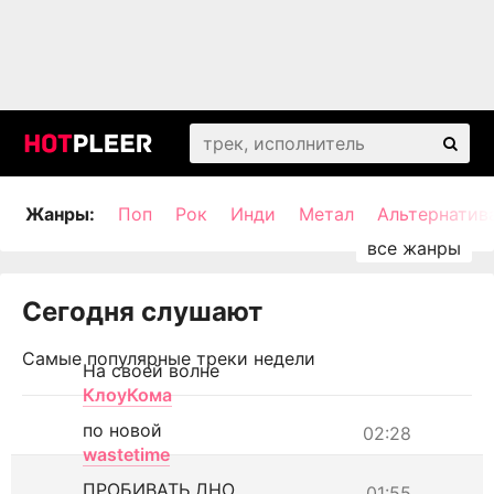
Жанры:
Поп
Рок
Инди
Метал
Альтернатив
Сегодня слушают
Самые популярные треки недели
На своей волне
КлоуКома
по новой
02:28
wastetime
ПРОБИВАТЬ ДНО
01:55