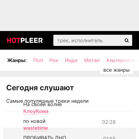
Жанры:
Поп
Рок
Инди
Метал
Альтернатив
Сегодня слушают
Самые популярные треки недели
На своей волне
КлоуКома
по новой
02:28
wastetime
ПРОБИВАТЬ ДНО
01:55