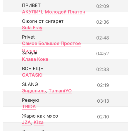
ПРИВЕТ
02:09
АКУЛИЧ
,
Молодой Платон
Ожоги от сигарет
02:36
Sula Fray
Privet
02:48
Самое Большое Простое
Число
Замуж
04:52
Клава Кока
ВСЕ ЕЩЕ
02:33
GATASKI
SLANG
02:19
Эндшпиль
,
TumaniYO
Ревную
03:13
TRIDA
Жарю как мясо
02:10
JZA
,
Kiza