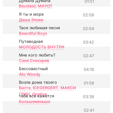
Думала Думала
01:51
Blockkid
,
MAYOT
Я ты и море
02:58
Даша Эпова
Твоя любимая песня
02:04
Beautiful Boys
Путеводная
03:42
МОЛОДОСТЬ ВНУТРИ
Мне кого любить?
02:47
Сеня Слесарев
Бессовестный
04:16
Ato Woody
Возле дома твоего
01:58
Баста
,
ICEGERGERT
,
МАКСИ
ГРИН
,
Onative
тебе все кажется
03:38
большеменьше
02:41