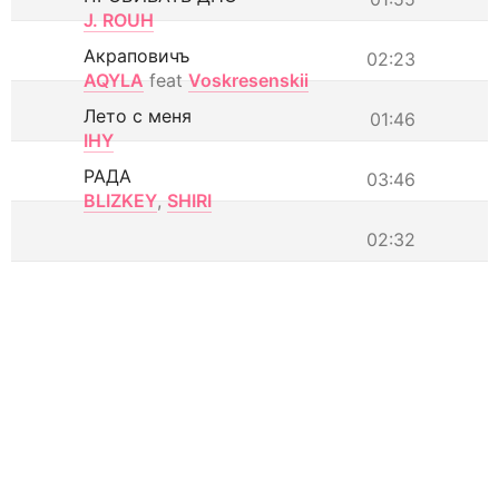
J. ROUH
Акраповичъ
02:23
AQYLA
feat
Voskresenskii
Лето с меня
01:46
IHY
РАДА
03:46
BLIZKEY
,
SHIRI
02:32