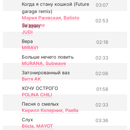
Когда я стану кошкой (Future
03:07
garage remix)
Мария Ржевская
,
Batisto
02:53
Grisagone
За душу
JUDI
Вера
02:18
MIRAVI
Больше нечего ловить
02:33
MURANA
,
Subwave
Затонированный ваз
02:06
Витя АК
ХОЧУ ОСТРОГО
01:58
POLINA CHILI
Песня о смелых
02:33
Кирилл Коперник
,
Paella
Слух
03:36
Biicla
,
MAYOT