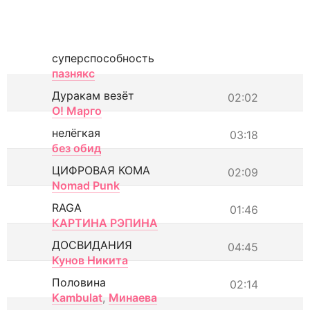
суперспособность
пазнякс
Дуракам везёт
02:02
О! Марго
нелёгкая
03:18
без обид
ЦИФРОВАЯ КОМА
02:09
Nomad Punk
RAGA
01:46
КАРТИНА РЭПИНА
ДОСВИДАНИЯ
04:45
Кунов Никита
Половина
02:14
Kambulat
,
Минаева