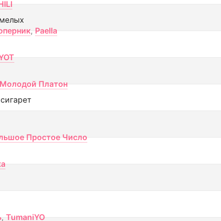
ILI
смелых
оперник
,
Paella
YOT
Молодой Платон
 сигарет
льшое Простое Число
ка
ь
,
TumaniYO