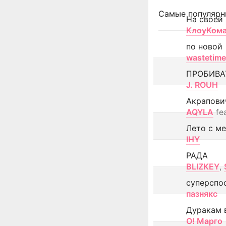
Самые популярн
На своей
КлоуКом
по новой
wastetime
ПРОБИВА
J. ROUH
Акрапови
AQYLA
fe
Лето с м
IHY
РАДА
BLIZKEY
,
суперспо
пазнякс
Дуракам 
О! Марго