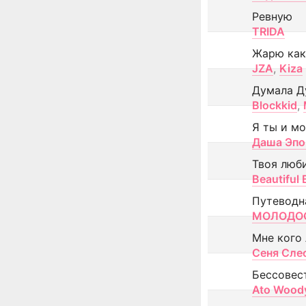
Ревную
TRIDA
Жарю как
JZA
,
Kiza
Думала Д
Blockkid
,
Я ты и м
Даша Эпо
Твоя люб
Beautiful
Путеводн
МОЛОДОС
Мне кого
Сеня Сле
Бессовес
Ato Wood