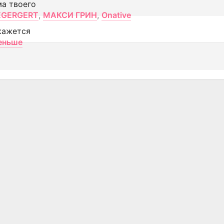
ма твоего
EGERGERT
,
МАКСИ ГРИН
,
Onative
кажется
еньше