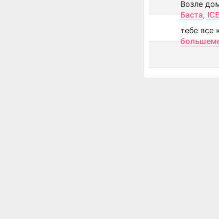
Возле до
Баста
,
IC
тебе все 
большем