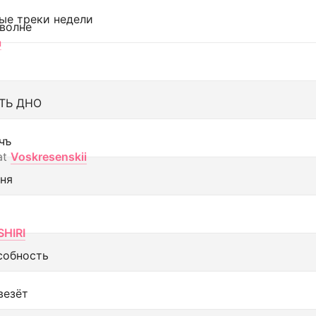
ые треки недели
 волне
а
ТЬ ДНО
чъ
at
Voskresenskii
еня
SHIRI
собность
везёт