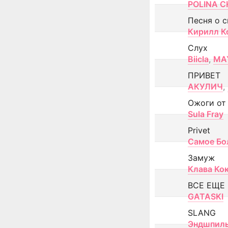
POLINA CH
Песня о 
Кирилл К
Слух
Biicla
,
MA
ПРИВЕТ
АКУЛИЧ
,
Ожоги от
Sula Fray
Privet
Самое Бо
Замуж
Клава Ко
ВСЕ ЕЩЕ
GATASKI
SLANG
Эндшпил