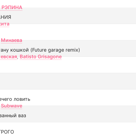
 РЭПИНА
АНИЯ
кита
Минаева
тану кошкой (Future garage remix)
евская
,
Batisto Grisagone
ечего ловить
Subwave
ванный ваз
ТРОГО