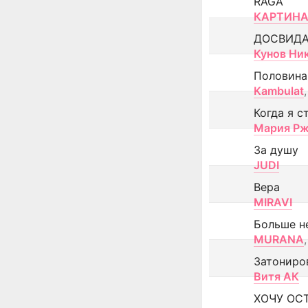
RAGA
КАРТИНА
ДОСВИД
Кунов Ни
Половина
Kambulat
,
Когда я с
Мария Рж
За душу
JUDI
Вера
MIRAVI
Больше н
MURANA
,
Затониро
Витя АК
ХОЧУ ОС