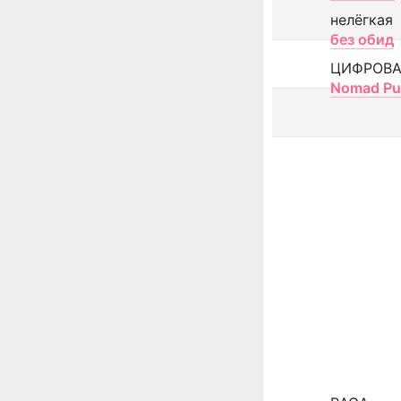
нелёгкая
без обид
ЦИФРОВА
Nomad Pu