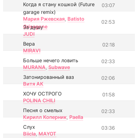
Когда я стану кошкой (Future
03:07
garage remix)
Мария Ржевская
,
Batisto
02:53
Grisagone
За душу
JUDI
Вера
02:18
MIRAVI
Больше нечего ловить
02:33
MURANA
,
Subwave
Затонированный ваз
02:06
Витя АК
ХОЧУ ОСТРОГО
01:58
POLINA CHILI
Песня о смелых
02:33
Кирилл Коперник
,
Paella
Слух
03:36
Biicla
,
MAYOT