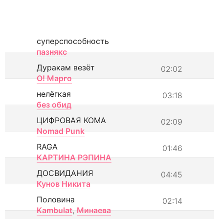
суперспособность
пазнякс
Дуракам везёт
02:02
О! Марго
нелёгкая
03:18
без обид
ЦИФРОВАЯ КОМА
02:09
Nomad Punk
RAGA
01:46
КАРТИНА РЭПИНА
ДОСВИДАНИЯ
04:45
Кунов Никита
Половина
02:14
Kambulat
,
Минаева