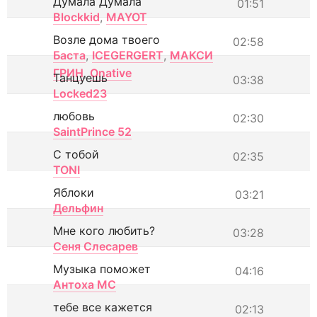
Думала Думала
01:51
Blockkid
,
MAYOT
Возле дома твоего
02:58
Баста
,
ICEGERGERT
,
МАКСИ
ГРИН
,
Onative
Танцуешь
03:38
Locked23
любовь
02:30
SaintPrince 52
С тобой
02:35
TONI
Яблоки
03:21
Дельфин
Мне кого любить?
03:28
Сеня Слесарев
Музыка поможет
04:16
Антоха МС
тебе все кажется
02:13