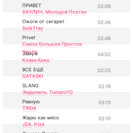
ПРИВЕТ
02:09
АКУЛИЧ
,
Молодой Платон
Ожоги от сигарет
02:36
Sula Fray
Privet
02:48
Самое Большое Простое
Число
Замуж
04:52
Клава Кока
ВСЕ ЕЩЕ
02:33
GATASKI
SLANG
02:19
Эндшпиль
,
TumaniYO
Ревную
03:13
TRIDA
Жарю как мясо
02:10
JZA
,
Kiza