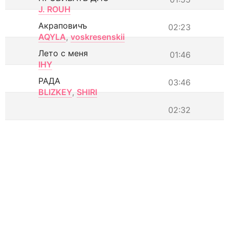
J. ROUH
Акраповичъ
02:23
AQYLA
,
voskresenskii
Лето с меня
01:46
IHY
РАДА
03:46
BLIZKEY
,
SHIRI
02:32