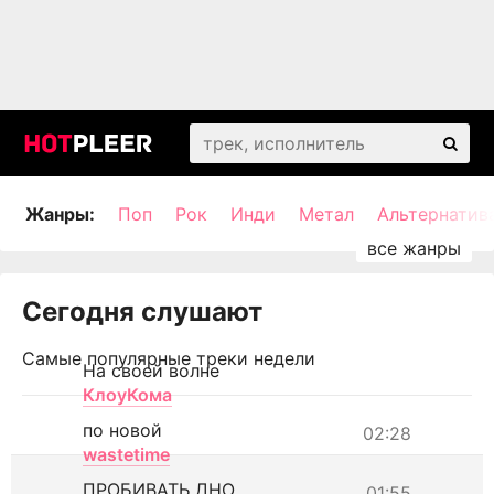
Жанры:
Поп
Рок
Инди
Метал
Альтернатив
Сегодня слушают
Самые популярные треки недели
На своей волне
КлоуКома
по новой
02:28
wastetime
ПРОБИВАТЬ ДНО
01:55