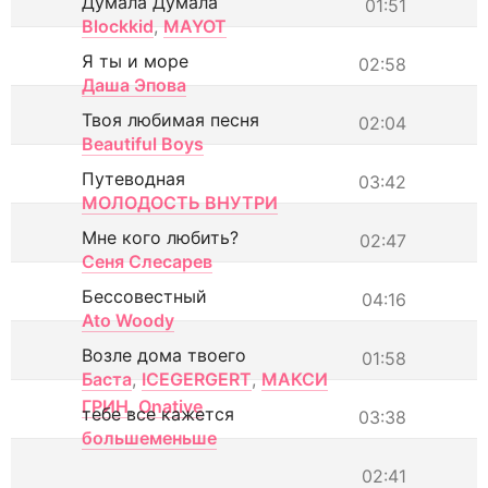
Думала Думала
01:51
Blockkid
,
MAYOT
Я ты и море
02:58
Даша Эпова
Твоя любимая песня
02:04
Beautiful Boys
Путеводная
03:42
МОЛОДОСТЬ ВНУТРИ
Мне кого любить?
02:47
Сеня Слесарев
Бессовестный
04:16
Ato Woody
Возле дома твоего
01:58
Баста
,
ICEGERGERT
,
МАКСИ
ГРИН
,
Onative
тебе все кажется
03:38
большеменьше
02:41