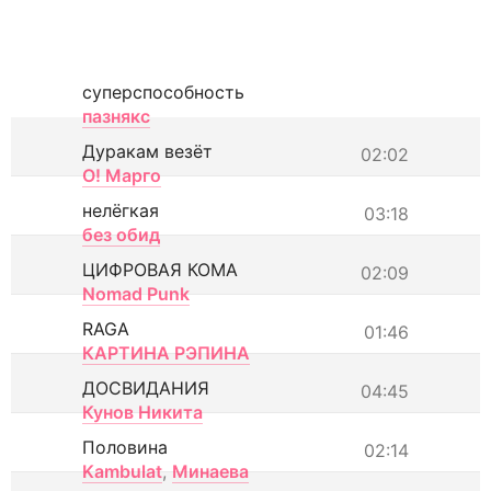
суперспособность
пазнякс
Дуракам везёт
02:02
О! Марго
нелёгкая
03:18
без обид
ЦИФРОВАЯ КОМА
02:09
Nomad Punk
RAGA
01:46
КАРТИНА РЭПИНА
ДОСВИДАНИЯ
04:45
Кунов Никита
Половина
02:14
Kambulat
,
Минаева