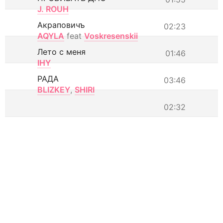
J. ROUH
Акраповичъ
02:23
AQYLA
feat
Voskresenskii
Лето с меня
01:46
IHY
РАДА
03:46
BLIZKEY
,
SHIRI
02:32