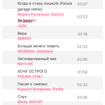
Когда я стану кошкой (Future
03:07
garage remix)
Мария Ржевская
,
Batisto
02:53
Grisagone
За душу
JUDI
Вера
02:18
MIRAVI
Больше нечего ловить
02:33
MURANA
,
Subwave
Затонированный ваз
02:06
Витя АК
ХОЧУ ОСТРОГО
01:58
POLINA CHILI
Песня о смелых
02:33
Кирилл Коперник
,
Paella
Слух
03:36
Biicla
,
MAYOT