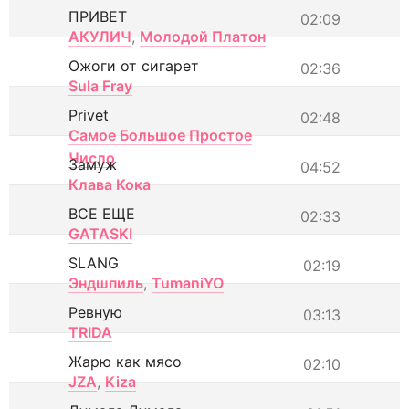
ПРИВЕТ
02:09
АКУЛИЧ
,
Молодой Платон
Ожоги от сигарет
02:36
Sula Fray
Privet
02:48
Самое Большое Простое
Число
Замуж
04:52
Клава Кока
ВСЕ ЕЩЕ
02:33
GATASKI
SLANG
02:19
Эндшпиль
,
TumaniYO
Ревную
03:13
TRIDA
Жарю как мясо
02:10
JZA
,
Kiza