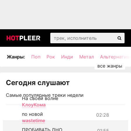
Жанры:
Поп
Рок
Инди
Метал
Альтернатив
Сегодня слушают
Самые популярные треки недели
На своей волне
КлоуКома
по новой
02:28
wastetime
ПРОБИВАТЬ ДНО
01:55