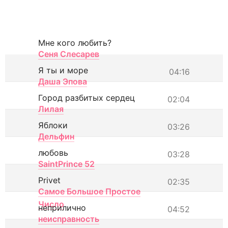
Мне кого любить?
Сеня Слесарев
Я ты и море
04:16
Даша Эпова
Город разбитых сердец
02:04
Лилая
Яблоки
03:26
Дельфин
любовь
03:28
SaintPrince 52
Privet
02:35
Самое Большое Простое
Число
неприлично
04:52
неисправность