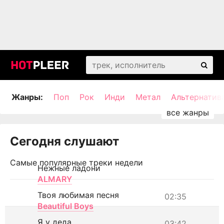
Жанры:
Поп
Рок
Инди
Метал
Альтернатив
Сегодня слушают
Самые популярные треки недели
Нежные ладони
ALMARY
Твоя любимая песня
02:35
Beautiful Boys
Я у деда
03:42