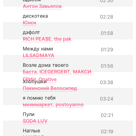
02:30
Антон Завьялов
дискотека
02:28
Юнсн
дэфолт
01:58
RICH PEA$E
,
the pak
Между нами
01:29
LILSADMAYA
Возле дома твоего
01:56
Баста
,
ICEGERGERT
,
МАКСИ
ГРИН
,
Onative
Хлопушки
03:38
Пекинский Велосипед
я помню тебя
03:24
минимаркет
,
postoyanno
Пули
02:21
SODA LUV
Наглые
02:19