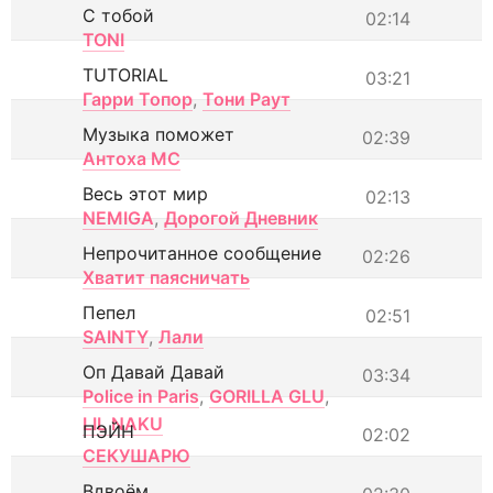
С тобой
02:14
TONI
TUTORIAL
03:21
Гарри Топор
,
Тони Раут
Музыка поможет
02:39
Антоха МС
Весь этот мир
02:13
NEMIGA
,
Дорогой Дневник
Непрочитанное сообщение
02:26
Хватит паясничать
Пепел
02:51
SAINTY
,
Лали
Оп Давай Давай
03:34
Police in Paris
,
GORILLA GLU
,
LIL NAKU
ПЭЙН
02:02
СЕКУШАРЮ
Вдвоём