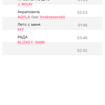
J. ROUH
Акраповичъ
02:23
AQYLA
feat
Voskresenskii
Лето с меня
01:46
IHY
РАДА
03:46
BLIZKEY
,
SHIRI
02:32