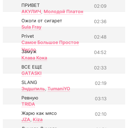
ПРИВЕТ
02:09
АКУЛИЧ
,
Молодой Платон
Ожоги от сигарет
02:36
Sula Fray
Privet
02:48
Самое Большое Простое
Число
Замуж
04:52
Клава Кока
ВСЕ ЕЩЕ
02:33
GATASKI
SLANG
02:19
Эндшпиль
,
TumaniYO
Ревную
03:13
TRIDA
Жарю как мясо
02:10
JZA
,
Kiza