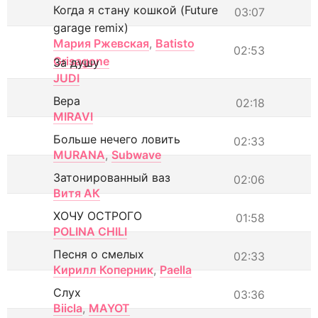
Когда я стану кошкой (Future
03:07
garage remix)
Мария Ржевская
,
Batisto
02:53
Grisagone
За душу
JUDI
Вера
02:18
MIRAVI
Больше нечего ловить
02:33
MURANA
,
Subwave
Затонированный ваз
02:06
Витя АК
ХОЧУ ОСТРОГО
01:58
POLINA CHILI
Песня о смелых
02:33
Кирилл Коперник
,
Paella
Слух
03:36
Biicla
,
MAYOT