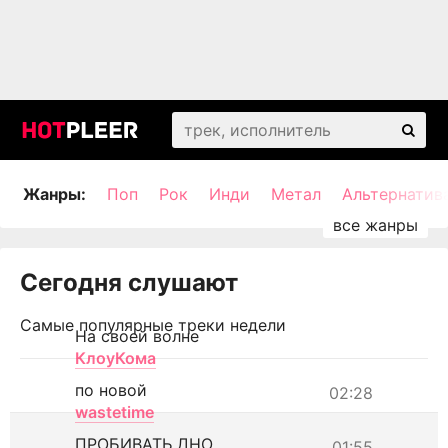
Жанры:
Поп
Рок
Инди
Метал
Альтернатив
Сегодня слушают
Самые популярные треки недели
На своей волне
КлоуКома
по новой
02:28
wastetime
ПРОБИВАТЬ ДНО
01:55