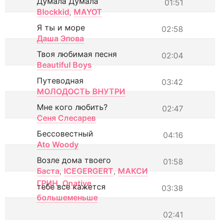
Думала Думала
01:51
Blockkid
,
MAYOT
Я ты и море
02:58
Даша Эпова
Твоя любимая песня
02:04
Beautiful Boys
Путеводная
03:42
МОЛОДОСТЬ ВНУТРИ
Мне кого любить?
02:47
Сеня Слесарев
Бессовестный
04:16
Ato Woody
Возле дома твоего
01:58
Баста
,
ICEGERGERT
,
МАКСИ
ГРИН
,
Onative
тебе все кажется
03:38
большеменьше
02:41