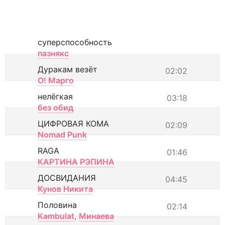
суперспособность
пазнякс
Дуракам везёт
02:02
О! Марго
нелёгкая
03:18
без обид
ЦИФРОВАЯ КОМА
02:09
Nomad Punk
RAGA
01:46
КАРТИНА РЭПИНА
ДОСВИДАНИЯ
04:45
Кунов Никита
Половина
02:14
Kambulat
,
Минаева