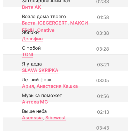
Затонированный ваз
02:33
Витя АК
Возле дома твоего
01:58
Баста
,
ICEGERGERT
,
МАКСИ
ГРИН
,
Onative
Яблоки
03:38
Дельфин
С тобой
03:28
TONI
Я у деда
03:21
SLAVA SKRIPKA
Летний фонк
03:05
Ария
,
Анастасия Кашка
Музыка поможет
01:56
Антоха МС
Выше неба
02:13
Asenssia
,
Sibewest
03:43