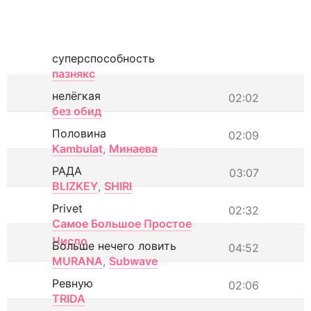
суперспособность
пазнякс
нелёгкая
02:02
без обид
Половина
02:09
Kambulat
,
Минаева
РАДА
03:07
BLIZKEY
,
SHIRI
Privet
02:32
Самое Большое Простое
Число
Больше нечего ловить
04:52
MURANA
,
Subwave
Ревную
02:06
TRIDA