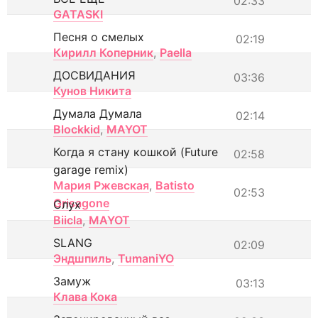
02:33
GATASKI
Песня о смелых
02:19
Кирилл Коперник
,
Paella
ДОСВИДАНИЯ
03:36
Кунов Никита
Думала Думала
02:14
Blockkid
,
MAYOT
Когда я стану кошкой (Future
02:58
garage remix)
Мария Ржевская
,
Batisto
02:53
Grisagone
Слух
Biicla
,
MAYOT
SLANG
02:09
Эндшпиль
,
TumaniYO
Замуж
03:13
Клава Кока