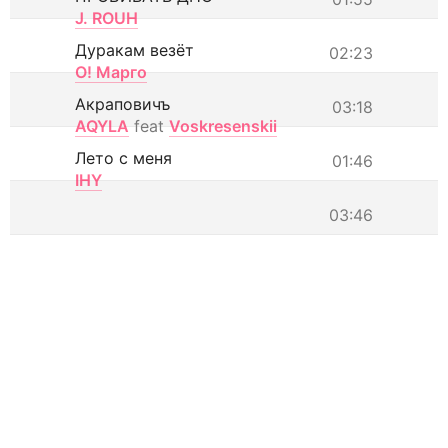
J. ROUH
Дуракам везёт
02:23
О! Марго
Акраповичъ
03:18
AQYLA
feat
Voskresenskii
Лето с меня
01:46
IHY
03:46