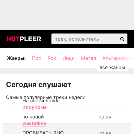
Жанры:
Поп
Рок
Инди
Метал
Альтернатив
Сегодня слушают
Самые популярные треки недели
На своей волне
КлоуКома
по новой
02:28
wastetime
ПРОБИВАТЬ ДНО
01:55