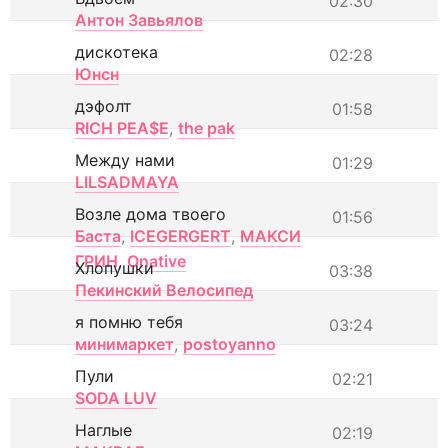
02:30
Антон Завьялов
дискотека
02:28
Юнсн
дэфолт
01:58
RICH PEA$E
,
the pak
Между нами
01:29
LILSADMAYA
Возле дома твоего
01:56
Баста
,
ICEGERGERT
,
МАКСИ
ГРИН
,
Onative
Хлопушки
03:38
Пекинский Велосипед
я помню тебя
03:24
минимаркет
,
postoyanno
Пули
02:21
SODA LUV
Наглые
02:19