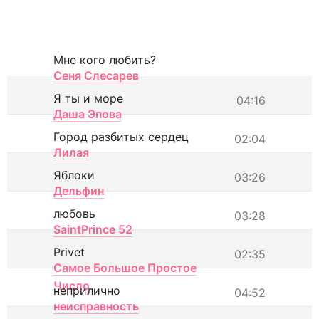
Мне кого любить?
Сеня Слесарев
Я ты и море
04:16
Даша Эпова
Город разбитых сердец
02:04
Лилая
Яблоки
03:26
Дельфин
любовь
03:28
SaintPrince 52
Privet
02:35
Самое Большое Простое
Число
неприлично
04:52
неисправность