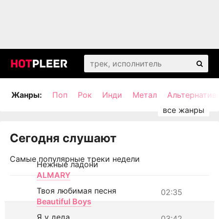
Жанры:
Поп
Рок
Инди
Метал
Альтернатив
Сегодня слушают
Самые популярные треки недели
Нежные ладони
ALMARY
Твоя любимая песня
02:35
Beautiful Boys
Я у деда
03:42