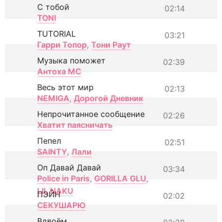
С тобой
02:14
TONI
TUTORIAL
03:21
Гарри Топор
,
Тони Раут
Музыка поможет
02:39
Антоха МС
Весь этот мир
02:13
NEMIGA
,
Дорогой Дневник
Непрочитанное сообщение
02:26
Хватит паясничать
Пепел
02:51
SAINTY
,
Лали
Оп Давай Давай
03:34
Police in Paris
,
GORILLA GLU
,
LIL NAKU
ПЭЙН
02:02
СЕКУШАРЮ
Вдвоём