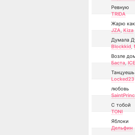
Ревную
TRIDA
Жарю как
JZA
,
Kiza
Думала Д
Blockkid
,
Возле до
Баста
,
IC
Танцуешь
Locked23
любовь
SaintPrin
С тобой
TONI
Яблоки
Дельфин