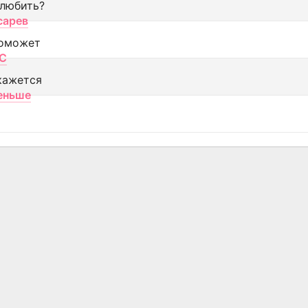
 любить?
сарев
оможет
МС
кажется
еньше