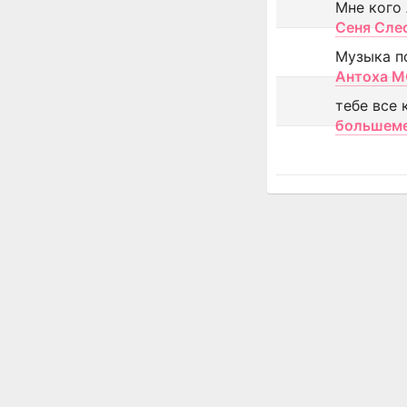
Мне кого
Сеня Сле
Музыка п
Антоха 
тебе все 
большем