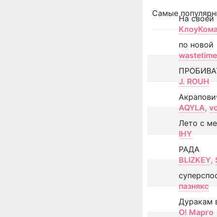
Самые популярн
На своей
КлоуКом
по новой
wastetime
ПРОБИВА
J. ROUH
Акрапови
AQYLA
,
v
Лето с м
IHY
РАДА
BLIZKEY
,
суперспо
пазнякс
Дуракам 
О! Марго