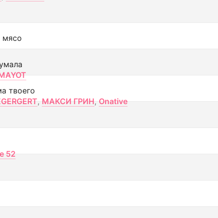
 мясо
умала
MAYOT
ма твоего
EGERGERT
,
МАКСИ ГРИН
,
Onative
ce 52