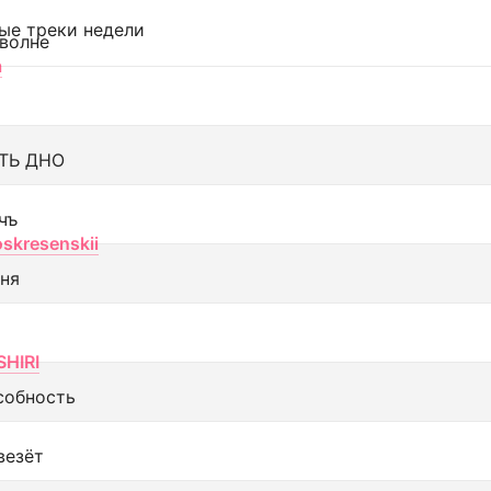
ые треки недели
 волне
а
ТЬ ДНО
чъ
oskresenskii
еня
SHIRI
собность
везёт