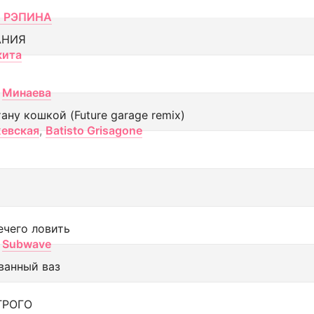
 РЭПИНА
АНИЯ
кита
Минаева
тану кошкой (Future garage remix)
евская
,
Batisto Grisagone
ечего ловить
Subwave
ванный ваз
ТРОГО