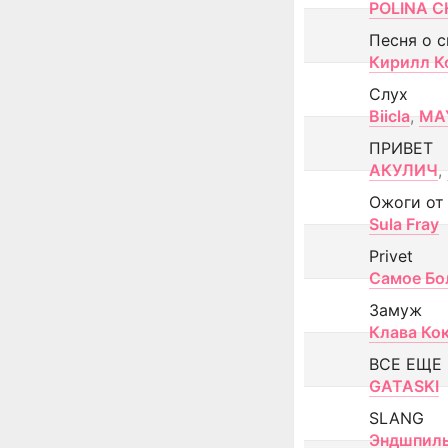
POLINA CH
Песня о 
Кирилл К
Слух
Biicla
,
MA
ПРИВЕТ
АКУЛИЧ
,
Ожоги от
Sula Fray
Privet
Самое Бо
Замуж
Клава Ко
ВСЕ ЕЩЕ
GATASKI
SLANG
Эндшпил