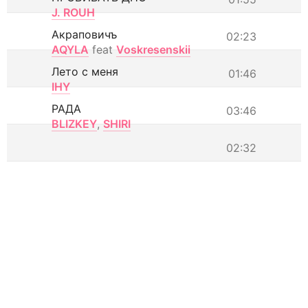
J. ROUH
Акраповичъ
02:23
AQYLA
feat
Voskresenskii
Лето с меня
01:46
IHY
РАДА
03:46
BLIZKEY
,
SHIRI
02:32