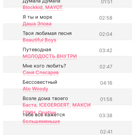
Думала Думала
01:51
Blockkid
,
MAYOT
Я ты и море
02:58
Даша Эпова
Твоя любимая песня
02:04
Beautiful Boys
Путеводная
03:42
МОЛОДОСТЬ ВНУТРИ
Мне кого любить?
02:47
Сеня Слесарев
Бессовестный
04:16
Ato Woody
Возле дома твоего
01:58
Баста
,
ICEGERGERT
,
МАКСИ
ГРИН
,
Onative
тебе все кажется
03:38
большеменьше
02:41