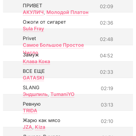
ПРИВЕТ
02:09
АКУЛИЧ
,
Молодой Платон
Ожоги от сигарет
02:36
Sula Fray
Privet
02:48
Самое Большое Простое
Число
Замуж
04:52
Клава Кока
ВСЕ ЕЩЕ
02:33
GATASKI
SLANG
02:19
Эндшпиль
,
TumaniYO
Ревную
03:13
TRIDA
Жарю как мясо
02:10
JZA
,
Kiza