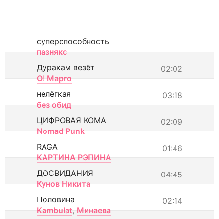
суперспособность
пазнякс
Дуракам везёт
02:02
О! Марго
нелёгкая
03:18
без обид
ЦИФРОВАЯ КОМА
02:09
Nomad Punk
RAGA
01:46
КАРТИНА РЭПИНА
ДОСВИДАНИЯ
04:45
Кунов Никита
Половина
02:14
Kambulat
,
Минаева