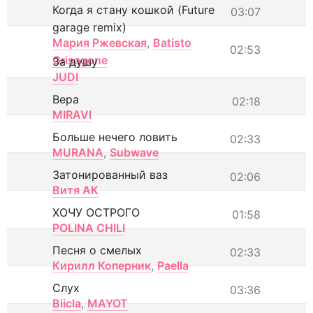
Когда я стану кошкой (Future
03:07
garage remix)
Мария Ржевская
,
Batisto
02:53
Grisagone
За душу
JUDI
Вера
02:18
MIRAVI
Больше нечего ловить
02:33
MURANA
,
Subwave
Затонированный ваз
02:06
Витя АК
ХОЧУ ОСТРОГО
01:58
POLINA CHILI
Песня о смелых
02:33
Кирилл Коперник
,
Paella
Слух
03:36
Biicla
,
MAYOT