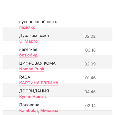
суперспособность
пазнякс
Дуракам везёт
02:02
О! Марго
нелёгкая
03:18
без обид
ЦИФРОВАЯ КОМА
02:09
Nomad Punk
RAGA
01:46
КАРТИНА РЭПИНА
ДОСВИДАНИЯ
04:45
Кунов Никита
Половина
02:14
Kambulat
,
Минаева