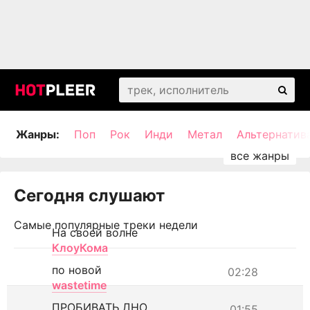
Жанры:
Поп
Рок
Инди
Метал
Альтернатив
Сегодня слушают
Самые популярные треки недели
На своей волне
КлоуКома
по новой
02:28
wastetime
ПРОБИВАТЬ ДНО
01:55