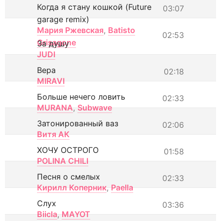
Когда я стану кошкой (Future
03:07
garage remix)
Мария Ржевская
,
Batisto
02:53
Grisagone
За душу
JUDI
Вера
02:18
MIRAVI
Больше нечего ловить
02:33
MURANA
,
Subwave
Затонированный ваз
02:06
Витя АК
ХОЧУ ОСТРОГО
01:58
POLINA CHILI
Песня о смелых
02:33
Кирилл Коперник
,
Paella
Слух
03:36
Biicla
,
MAYOT