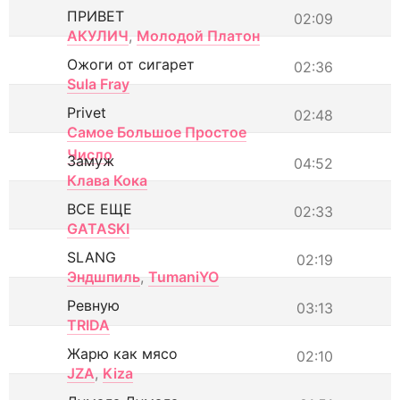
ПРИВЕТ
02:09
АКУЛИЧ
,
Молодой Платон
Ожоги от сигарет
02:36
Sula Fray
Privet
02:48
Самое Большое Простое
Число
Замуж
04:52
Клава Кока
ВСЕ ЕЩЕ
02:33
GATASKI
SLANG
02:19
Эндшпиль
,
TumaniYO
Ревную
03:13
TRIDA
Жарю как мясо
02:10
JZA
,
Kiza