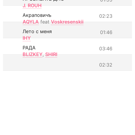
J. ROUH
Акраповичъ
02:23
AQYLA
feat
Voskresenskii
Лето с меня
01:46
IHY
РАДА
03:46
BLIZKEY
,
SHIRI
02:32