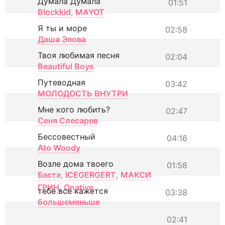
Думала Думала
01:51
Blockkid
,
MAYOT
Я ты и море
02:58
Даша Эпова
Твоя любимая песня
02:04
Beautiful Boys
Путеводная
03:42
МОЛОДОСТЬ ВНУТРИ
Мне кого любить?
02:47
Сеня Слесарев
Бессовестный
04:16
Ato Woody
Возле дома твоего
01:58
Баста
,
ICEGERGERT
,
МАКСИ
ГРИН
,
Onative
тебе все кажется
03:38
большеменьше
02:41