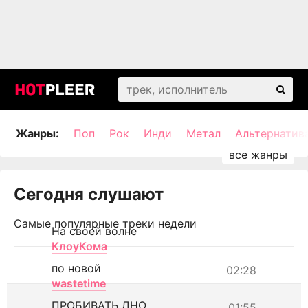
Жанры:
Поп
Рок
Инди
Метал
Альтернатив
Сегодня слушают
Самые популярные треки недели
На своей волне
КлоуКома
по новой
02:28
wastetime
ПРОБИВАТЬ ДНО
01:55