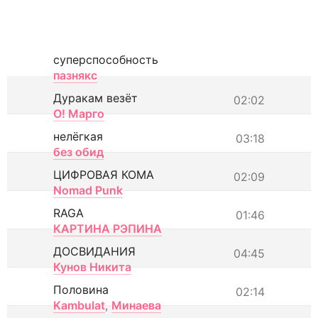
суперспособность
пазнякс
Дуракам везёт
02:02
О! Марго
нелёгкая
03:18
без обид
ЦИФРОВАЯ КОМА
02:09
Nomad Punk
RAGA
01:46
КАРТИНА РЭПИНА
ДОСВИДАНИЯ
04:45
Кунов Никита
Половина
02:14
Kambulat
,
Минаева