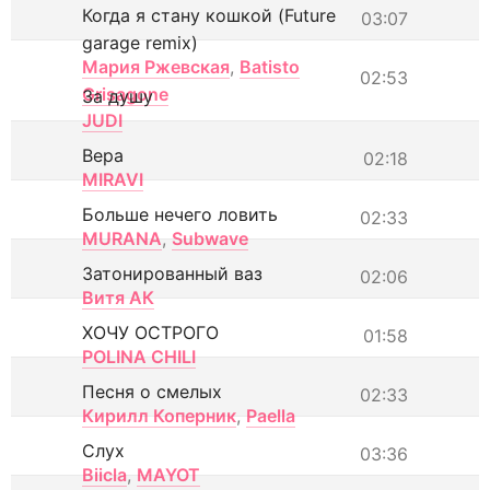
Когда я стану кошкой (Future
03:07
garage remix)
Мария Ржевская
,
Batisto
02:53
Grisagone
За душу
JUDI
Вера
02:18
MIRAVI
Больше нечего ловить
02:33
MURANA
,
Subwave
Затонированный ваз
02:06
Витя АК
ХОЧУ ОСТРОГО
01:58
POLINA CHILI
Песня о смелых
02:33
Кирилл Коперник
,
Paella
Слух
03:36
Biicla
,
MAYOT