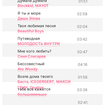
Думала Думала
01:51
Blockkid
,
MAYOT
Я ты и море
02:58
Даша Эпова
Твоя любимая песня
02:04
Beautiful Boys
Путеводная
03:42
МОЛОДОСТЬ ВНУТРИ
Мне кого любить?
02:47
Сеня Слесарев
Бессовестный
04:16
Ato Woody
Возле дома твоего
01:58
Баста
,
ICEGERGERT
,
МАКСИ
ГРИН
,
Onative
тебе все кажется
03:38
большеменьше
02:41