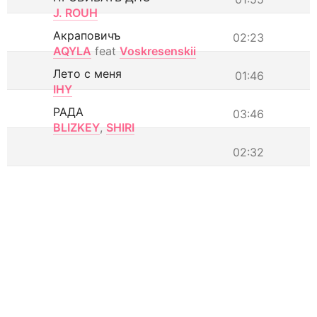
J. ROUH
Акраповичъ
02:23
AQYLA
feat
Voskresenskii
Лето с меня
01:46
IHY
РАДА
03:46
BLIZKEY
,
SHIRI
02:32