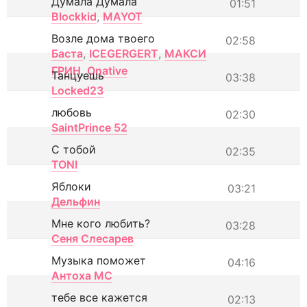
Думала Думала
01:51
Blockkid
,
MAYOT
Возле дома твоего
02:58
Баста
,
ICEGERGERT
,
МАКСИ
ГРИН
,
Onative
Танцуешь
03:38
Locked23
любовь
02:30
SaintPrince 52
С тобой
02:35
TONI
Яблоки
03:21
Дельфин
Мне кого любить?
03:28
Сеня Слесарев
Музыка поможет
04:16
Антоха МС
тебе все кажется
02:13