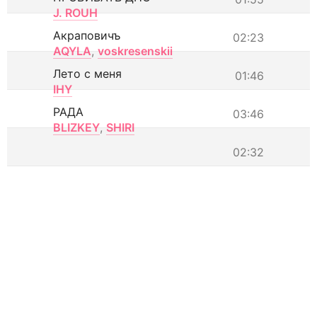
J. ROUH
Акраповичъ
02:23
AQYLA
,
voskresenskii
Лето с меня
01:46
IHY
РАДА
03:46
BLIZKEY
,
SHIRI
02:32