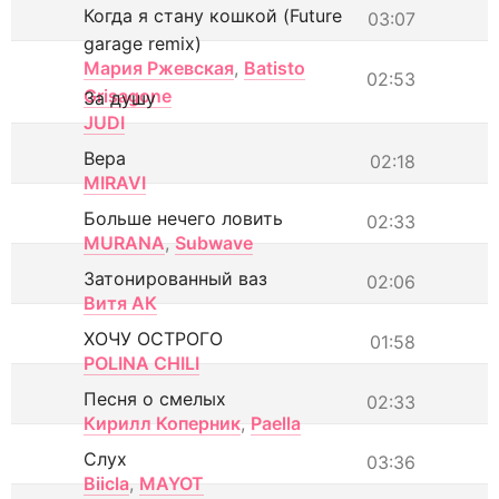
Когда я стану кошкой (Future
03:07
garage remix)
Мария Ржевская
,
Batisto
02:53
Grisagone
За душу
JUDI
Вера
02:18
MIRAVI
Больше нечего ловить
02:33
MURANA
,
Subwave
Затонированный ваз
02:06
Витя АК
ХОЧУ ОСТРОГО
01:58
POLINA CHILI
Песня о смелых
02:33
Кирилл Коперник
,
Paella
Слух
03:36
Biicla
,
MAYOT