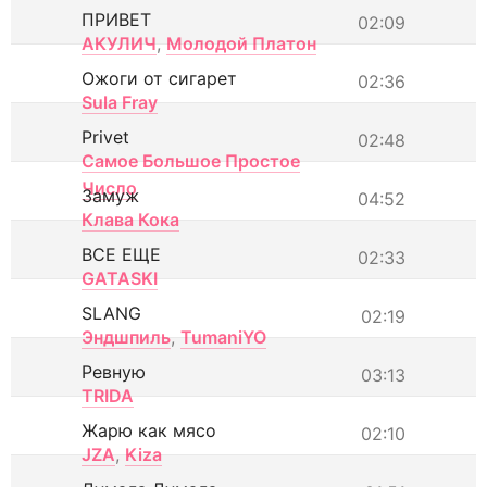
ПРИВЕТ
02:09
АКУЛИЧ
,
Молодой Платон
Ожоги от сигарет
02:36
Sula Fray
Privet
02:48
Самое Большое Простое
Число
Замуж
04:52
Клава Кока
ВСЕ ЕЩЕ
02:33
GATASKI
SLANG
02:19
Эндшпиль
,
TumaniYO
Ревную
03:13
TRIDA
Жарю как мясо
02:10
JZA
,
Kiza