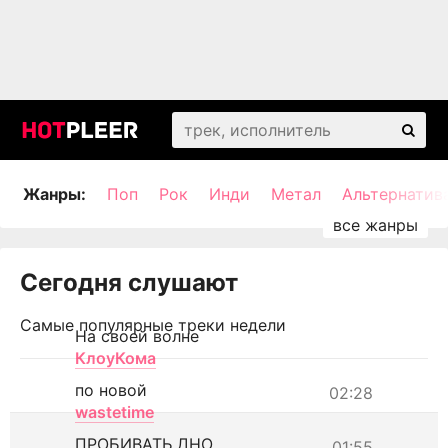
Жанры:
Поп
Рок
Инди
Метал
Альтернатив
Сегодня слушают
Самые популярные треки недели
На своей волне
КлоуКома
по новой
02:28
wastetime
ПРОБИВАТЬ ДНО
01:55