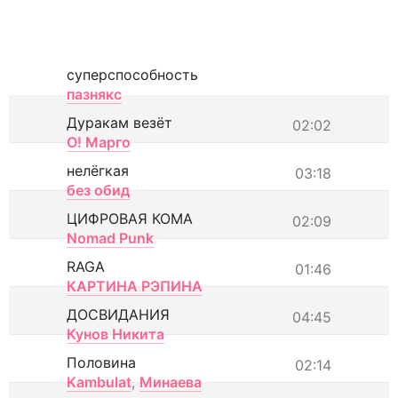
суперспособность
пазнякс
Дуракам везёт
02:02
О! Марго
нелёгкая
03:18
без обид
ЦИФРОВАЯ КОМА
02:09
Nomad Punk
RAGA
01:46
КАРТИНА РЭПИНА
ДОСВИДАНИЯ
04:45
Кунов Никита
Половина
02:14
Kambulat
,
Минаева