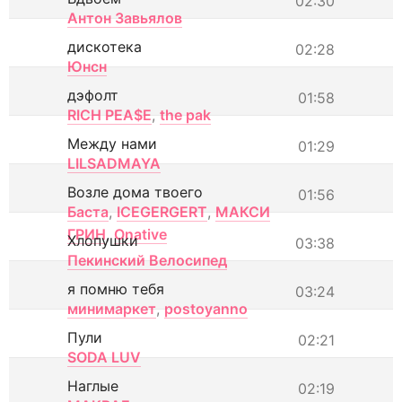
02:30
Антон Завьялов
дискотека
02:28
Юнсн
дэфолт
01:58
RICH PEA$E
,
the pak
Между нами
01:29
LILSADMAYA
Возле дома твоего
01:56
Баста
,
ICEGERGERT
,
МАКСИ
ГРИН
,
Onative
Хлопушки
03:38
Пекинский Велосипед
я помню тебя
03:24
минимаркет
,
postoyanno
Пули
02:21
SODA LUV
Наглые
02:19