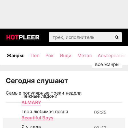
Жанры:
Поп
Рок
Инди
Метал
Альтернатив
Сегодня слушают
Самые популярные треки недели
Нежные ладони
ALMARY
Твоя любимая песня
02:35
Beautiful Boys
Я у деда
03:42