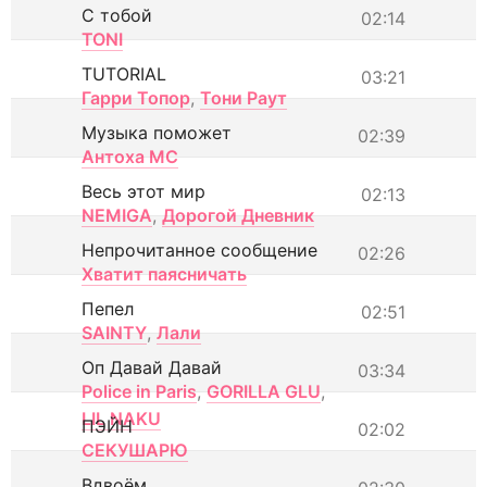
С тобой
02:14
TONI
TUTORIAL
03:21
Гарри Топор
,
Тони Раут
Музыка поможет
02:39
Антоха МС
Весь этот мир
02:13
NEMIGA
,
Дорогой Дневник
Непрочитанное сообщение
02:26
Хватит паясничать
Пепел
02:51
SAINTY
,
Лали
Оп Давай Давай
03:34
Police in Paris
,
GORILLA GLU
,
LIL NAKU
ПЭЙН
02:02
СЕКУШАРЮ
Вдвоём