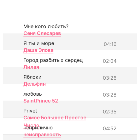
Мне кого любить?
Сеня Слесарев
Я ты и море
04:16
Даша Эпова
Город разбитых сердец
02:04
Лилая
Яблоки
03:26
Дельфин
любовь
03:28
SaintPrince 52
Privet
02:35
Самое Большое Простое
Число
неприлично
04:52
неисправность