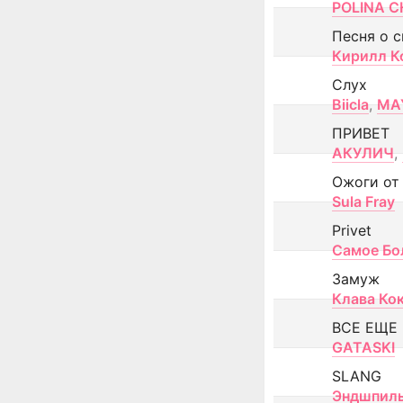
POLINA CH
Песня о 
Кирилл К
Слух
Biicla
,
MA
ПРИВЕТ
АКУЛИЧ
,
Ожоги от
Sula Fray
Privet
Самое Бо
Замуж
Клава Ко
ВСЕ ЕЩЕ
GATASKI
SLANG
Эндшпил