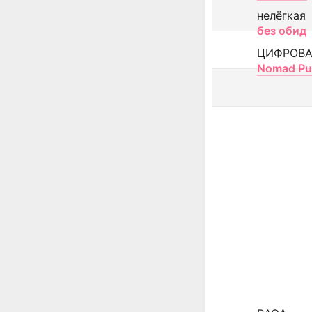
нелёгкая
без обид
ЦИФРОВА
Nomad Pu