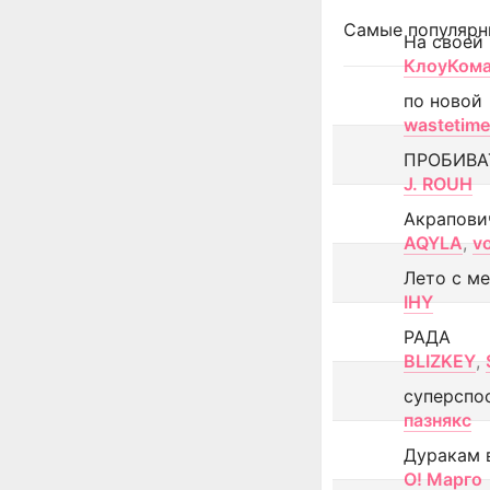
Самые популярн
На своей
КлоуКом
по новой
wastetime
ПРОБИВА
J. ROUH
Акрапови
AQYLA
,
v
Лето с м
IHY
РАДА
BLIZKEY
,
суперспо
пазнякс
Дуракам 
О! Марго