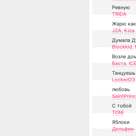
Ревную
TRIDA
Жарю как
JZA
,
Kiza
Думала Д
Blockkid
,
Возле до
Баста
,
IC
Танцуешь
Locked23
любовь
SaintPrin
С тобой
TONI
Яблоки
Дельфин