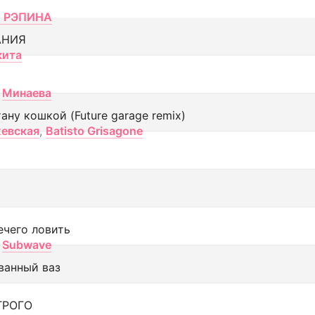
 РЭПИНА
АНИЯ
кита
Минаева
тану кошкой (Future garage remix)
евская
,
Batisto Grisagone
ечего ловить
Subwave
ванный ваз
ТРОГО