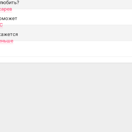
 любить?
сарев
оможет
МС
кажется
еньше