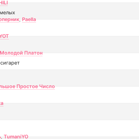
ILI
смелых
оперник
,
Paella
YOT
Молодой Платон
 сигарет
льшое Простое Число
ка
ь
,
TumaniYO