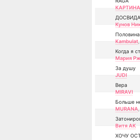
RAGA
КАРТИНА
ДОСВИД
Кунов Ни
Половина
Kambulat
,
Когда я с
Мария Рж
За душу
JUDI
Вера
MIRAVI
Больше н
MURANA
,
Затониро
Витя АК
ХОЧУ ОС