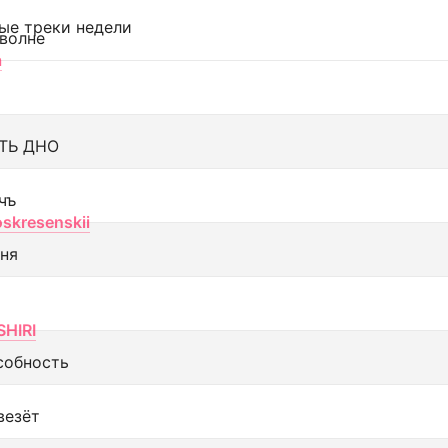
ые треки недели
 волне
а
ТЬ ДНО
чъ
oskresenskii
еня
SHIRI
собность
везёт