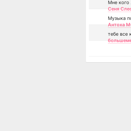
Мне кого
Сеня Сле
Музыка п
Антоха 
тебе все 
большем