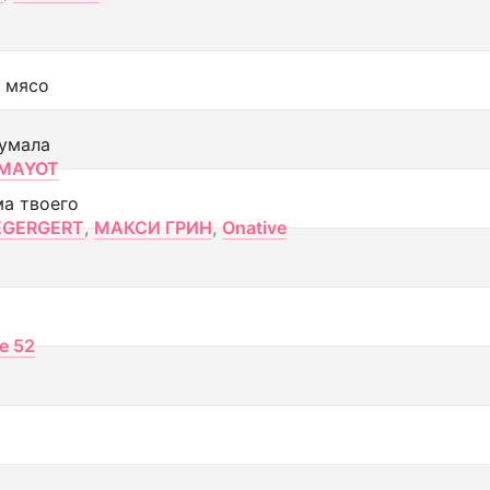
 мясо
умала
MAYOT
ма твоего
EGERGERT
,
МАКСИ ГРИН
,
Onative
ce 52