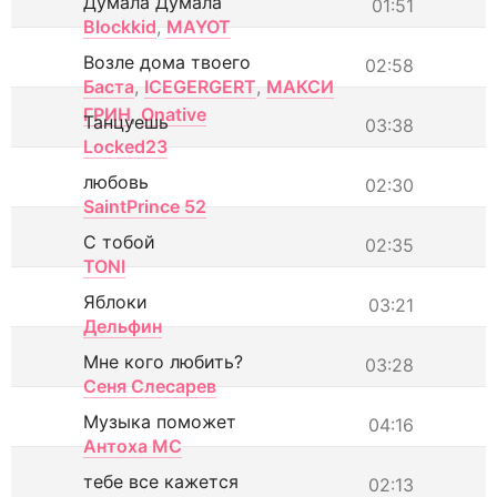
Думала Думала
01:51
Blockkid
,
MAYOT
Возле дома твоего
02:58
Баста
,
ICEGERGERT
,
МАКСИ
ГРИН
,
Onative
Танцуешь
03:38
Locked23
любовь
02:30
SaintPrince 52
С тобой
02:35
TONI
Яблоки
03:21
Дельфин
Мне кого любить?
03:28
Сеня Слесарев
Музыка поможет
04:16
Антоха МС
тебе все кажется
02:13