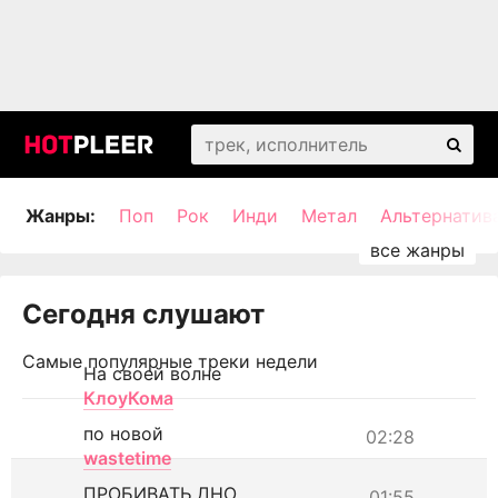
Жанры:
Поп
Рок
Инди
Метал
Альтернатив
Сегодня слушают
Самые популярные треки недели
На своей волне
КлоуКома
по новой
02:28
wastetime
ПРОБИВАТЬ ДНО
01:55