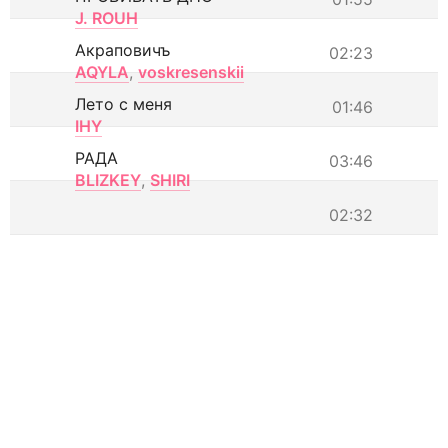
J. ROUH
Акраповичъ
02:23
AQYLA
,
voskresenskii
Лето с меня
01:46
IHY
РАДА
03:46
BLIZKEY
,
SHIRI
02:32