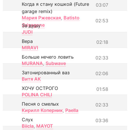
Когда я стану кошкой (Future
03:07
garage remix)
Мария Ржевская
,
Batisto
02:53
Grisagone
За душу
JUDI
Вера
02:18
MIRAVI
Больше нечего ловить
02:33
MURANA
,
Subwave
Затонированный ваз
02:06
Витя АК
ХОЧУ ОСТРОГО
01:58
POLINA CHILI
Песня о смелых
02:33
Кирилл Коперник
,
Paella
Слух
03:36
Biicla
,
MAYOT