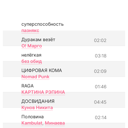
суперспособность
пазнякс
Дуракам везёт
02:02
О! Марго
нелёгкая
03:18
без обид
ЦИФРОВАЯ КОМА
02:09
Nomad Punk
RAGA
01:46
КАРТИНА РЭПИНА
ДОСВИДАНИЯ
04:45
Кунов Никита
Половина
02:14
Kambulat
,
Минаева