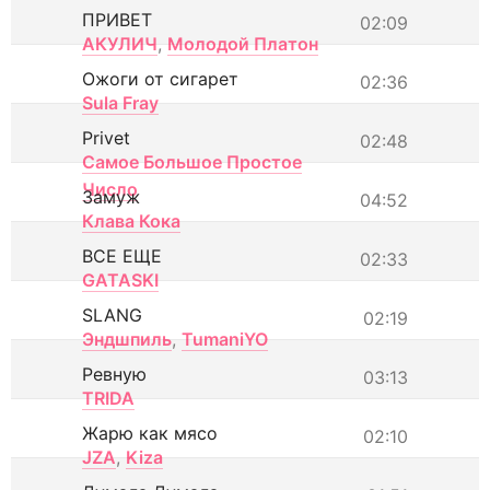
ПРИВЕТ
02:09
АКУЛИЧ
,
Молодой Платон
Ожоги от сигарет
02:36
Sula Fray
Privet
02:48
Самое Большое Простое
Число
Замуж
04:52
Клава Кока
ВСЕ ЕЩЕ
02:33
GATASKI
SLANG
02:19
Эндшпиль
,
TumaniYO
Ревную
03:13
TRIDA
Жарю как мясо
02:10
JZA
,
Kiza