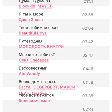
Думала Думала
01:51
Blockkid
,
MAYOT
Я ты и море
02:58
Даша Эпова
Твоя любимая песня
02:04
Beautiful Boys
Путеводная
03:42
МОЛОДОСТЬ ВНУТРИ
Мне кого любить?
02:47
Сеня Слесарев
Бессовестный
04:16
Ato Woody
Возле дома твоего
01:58
Баста
,
ICEGERGERT
,
МАКСИ
ГРИН
,
Onative
тебе все кажется
03:38
большеменьше
02:41