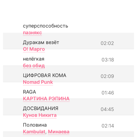
суперспособность
пазнякс
Дуракам везёт
02:02
О! Марго
нелёгкая
03:18
без обид
ЦИФРОВАЯ КОМА
02:09
Nomad Punk
RAGA
01:46
КАРТИНА РЭПИНА
ДОСВИДАНИЯ
04:45
Кунов Никита
Половина
02:14
Kambulat
,
Минаева