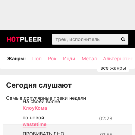
Жанры:
Поп
Рок
Инди
Метал
Альтернатив
Сегодня слушают
Самые популярные треки недели
На своей волне
КлоуКома
по новой
02:28
wastetime
ПРОБИВАТЬ ДНО
01:55