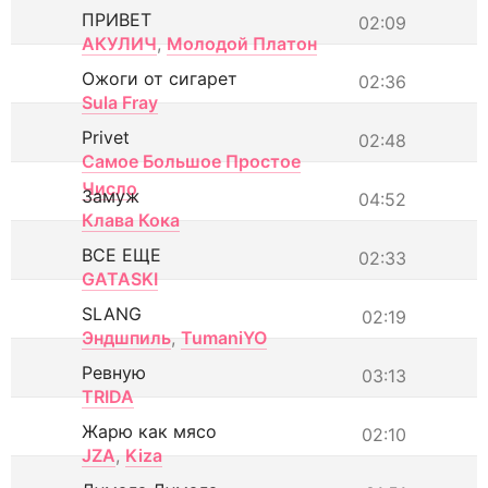
ПРИВЕТ
02:09
АКУЛИЧ
,
Молодой Платон
Ожоги от сигарет
02:36
Sula Fray
Privet
02:48
Самое Большое Простое
Число
Замуж
04:52
Клава Кока
ВСЕ ЕЩЕ
02:33
GATASKI
SLANG
02:19
Эндшпиль
,
TumaniYO
Ревную
03:13
TRIDA
Жарю как мясо
02:10
JZA
,
Kiza