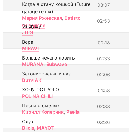
Когда я стану кошкой (Future
03:07
garage remix)
Мария Ржевская
,
Batisto
02:53
Grisagone
За душу
JUDI
Вера
02:18
MIRAVI
Больше нечего ловить
02:33
MURANA
,
Subwave
Затонированный ваз
02:06
Витя АК
ХОЧУ ОСТРОГО
01:58
POLINA CHILI
Песня о смелых
02:33
Кирилл Коперник
,
Paella
Слух
03:36
Biicla
,
MAYOT