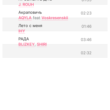
J. ROUH
Акраповичъ
02:23
AQYLA
feat
Voskresenskii
Лето с меня
01:46
IHY
РАДА
03:46
BLIZKEY
,
SHIRI
02:32