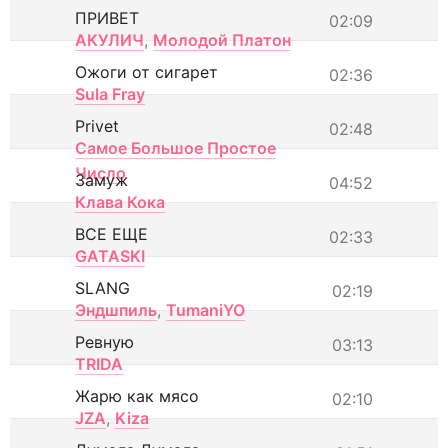
ПРИВЕТ
02:09
АКУЛИЧ
,
Молодой Платон
Ожоги от сигарет
02:36
Sula Fray
Privet
02:48
Самое Большое Простое
Число
Замуж
04:52
Клава Кока
ВСЕ ЕЩЕ
02:33
GATASKI
SLANG
02:19
Эндшпиль
,
TumaniYO
Ревную
03:13
TRIDA
Жарю как мясо
02:10
JZA
,
Kiza