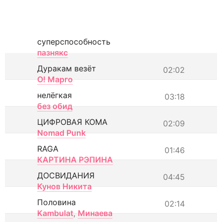
суперспособность
пазнякс
Дуракам везёт
02:02
О! Марго
нелёгкая
03:18
без обид
ЦИФРОВАЯ КОМА
02:09
Nomad Punk
RAGA
01:46
КАРТИНА РЭПИНА
ДОСВИДАНИЯ
04:45
Кунов Никита
Половина
02:14
Kambulat
,
Минаева