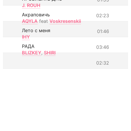
J. ROUH
Акраповичъ
02:23
AQYLA
feat
Voskresenskii
Лето с меня
01:46
IHY
РАДА
03:46
BLIZKEY
,
SHIRI
02:32