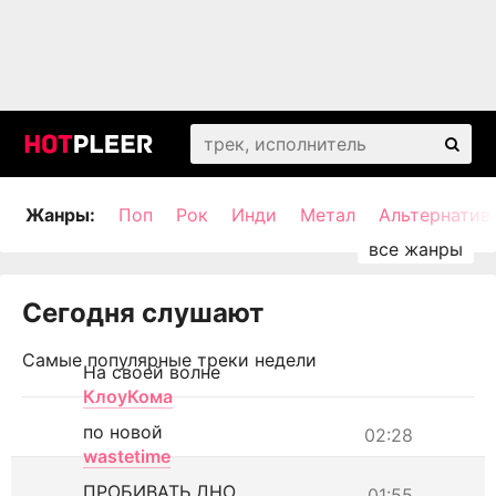
Жанры:
Поп
Рок
Инди
Метал
Альтернатив
Сегодня слушают
Самые популярные треки недели
На своей волне
КлоуКома
по новой
02:28
wastetime
ПРОБИВАТЬ ДНО
01:55