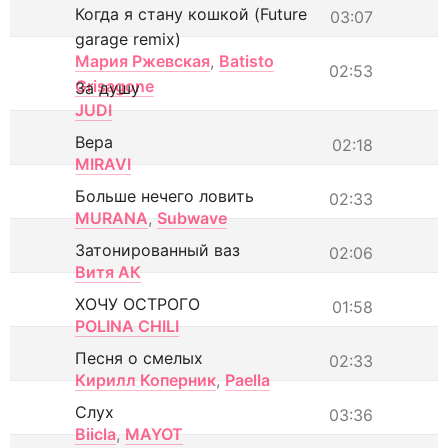
Когда я стану кошкой (Future
03:07
garage remix)
Мария Ржевская
,
Batisto
02:53
Grisagone
За душу
JUDI
Вера
02:18
MIRAVI
Больше нечего ловить
02:33
MURANA
,
Subwave
Затонированный ваз
02:06
Витя АК
ХОЧУ ОСТРОГО
01:58
POLINA CHILI
Песня о смелых
02:33
Кирилл Коперник
,
Paella
Слух
03:36
Biicla
,
MAYOT