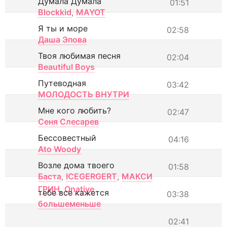
Думала Думала
01:51
Blockkid
,
MAYOT
Я ты и море
02:58
Даша Эпова
Твоя любимая песня
02:04
Beautiful Boys
Путеводная
03:42
МОЛОДОСТЬ ВНУТРИ
Мне кого любить?
02:47
Сеня Слесарев
Бессовестный
04:16
Ato Woody
Возле дома твоего
01:58
Баста
,
ICEGERGERT
,
МАКСИ
ГРИН
,
Onative
тебе все кажется
03:38
большеменьше
02:41