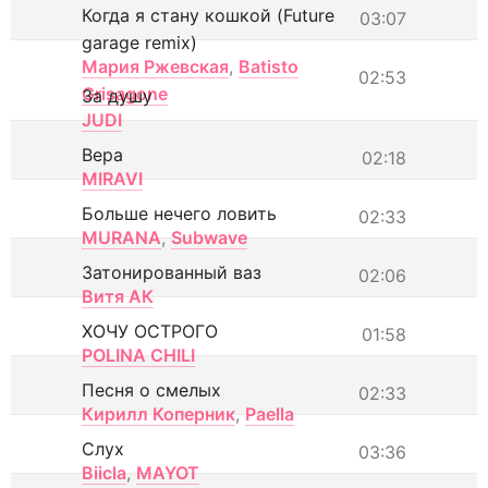
Когда я стану кошкой (Future
03:07
garage remix)
Мария Ржевская
,
Batisto
02:53
Grisagone
За душу
JUDI
Вера
02:18
MIRAVI
Больше нечего ловить
02:33
MURANA
,
Subwave
Затонированный ваз
02:06
Витя АК
ХОЧУ ОСТРОГО
01:58
POLINA CHILI
Песня о смелых
02:33
Кирилл Коперник
,
Paella
Слух
03:36
Biicla
,
MAYOT