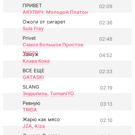
ПРИВЕТ
02:09
АКУЛИЧ
,
Молодой Платон
Ожоги от сигарет
02:36
Sula Fray
Privet
02:48
Самое Большое Простое
Число
Замуж
04:52
Клава Кока
ВСЕ ЕЩЕ
02:33
GATASKI
SLANG
02:19
Эндшпиль
,
TumaniYO
Ревную
03:13
TRIDA
Жарю как мясо
02:10
JZA
,
Kiza