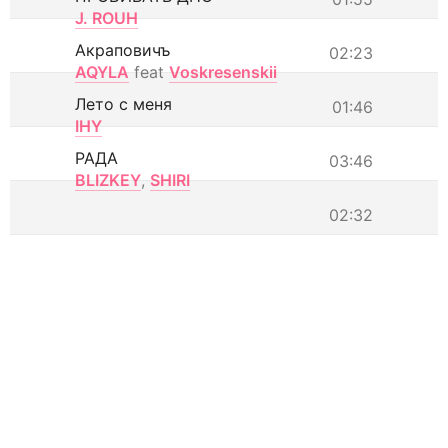
J. ROUH
Акраповичъ
02:23
AQYLA
feat
Voskresenskii
Лето с меня
01:46
IHY
РАДА
03:46
BLIZKEY
,
SHIRI
02:32