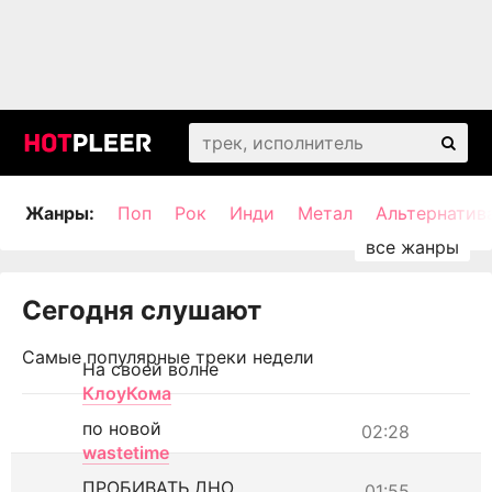
Жанры:
Поп
Рок
Инди
Метал
Альтернатив
Сегодня слушают
Самые популярные треки недели
На своей волне
КлоуКома
по новой
02:28
wastetime
ПРОБИВАТЬ ДНО
01:55