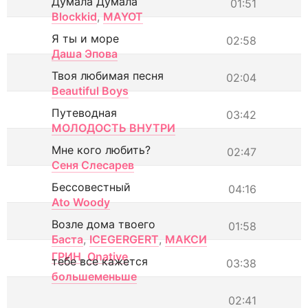
Думала Думала
01:51
Blockkid
,
MAYOT
Я ты и море
02:58
Даша Эпова
Твоя любимая песня
02:04
Beautiful Boys
Путеводная
03:42
МОЛОДОСТЬ ВНУТРИ
Мне кого любить?
02:47
Сеня Слесарев
Бессовестный
04:16
Ato Woody
Возле дома твоего
01:58
Баста
,
ICEGERGERT
,
МАКСИ
ГРИН
,
Onative
тебе все кажется
03:38
большеменьше
02:41