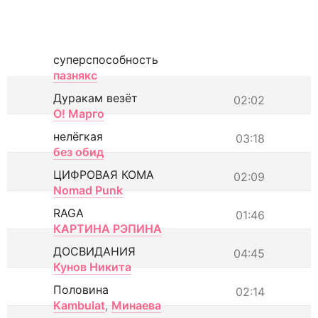
суперспособность
пазнякс
Дуракам везёт
02:02
О! Марго
нелёгкая
03:18
без обид
ЦИФРОВАЯ КОМА
02:09
Nomad Punk
RAGA
01:46
КАРТИНА РЭПИНА
ДОСВИДАНИЯ
04:45
Кунов Никита
Половина
02:14
Kambulat
,
Минаева