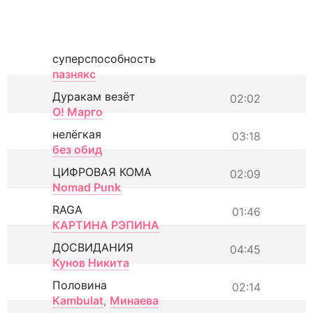
суперспособность
пазнякс
Дуракам везёт
02:02
О! Марго
нелёгкая
03:18
без обид
ЦИФРОВАЯ КОМА
02:09
Nomad Punk
RAGA
01:46
КАРТИНА РЭПИНА
ДОСВИДАНИЯ
04:45
Кунов Никита
Половина
02:14
Kambulat
,
Минаева