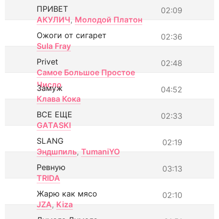
ПРИВЕТ
02:09
АКУЛИЧ
,
Молодой Платон
Ожоги от сигарет
02:36
Sula Fray
Privet
02:48
Самое Большое Простое
Число
Замуж
04:52
Клава Кока
ВСЕ ЕЩЕ
02:33
GATASKI
SLANG
02:19
Эндшпиль
,
TumaniYO
Ревную
03:13
TRIDA
Жарю как мясо
02:10
JZA
,
Kiza