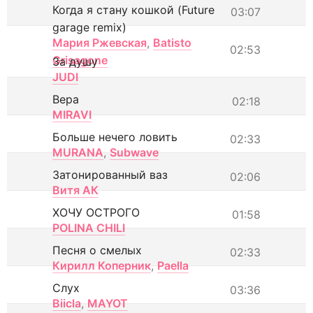
Когда я стану кошкой (Future
03:07
garage remix)
Мария Ржевская
,
Batisto
02:53
Grisagone
За душу
JUDI
Вера
02:18
MIRAVI
Больше нечего ловить
02:33
MURANA
,
Subwave
Затонированный ваз
02:06
Витя АК
ХОЧУ ОСТРОГО
01:58
POLINA CHILI
Песня о смелых
02:33
Кирилл Коперник
,
Paella
Слух
03:36
Biicla
,
MAYOT