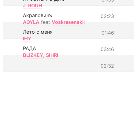
J. ROUH
Акраповичъ
02:23
AQYLA
feat
Voskresenskii
Лето с меня
01:46
IHY
РАДА
03:46
BLIZKEY
,
SHIRI
02:32