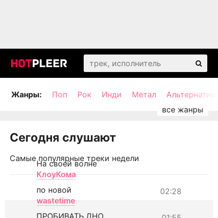
Жанры:
Поп
Рок
Инди
Метал
Альтернатив
Сегодня слушают
Самые популярные треки недели
На своей волне
КлоуКома
по новой
02:28
wastetime
ПРОБИВАТЬ ДНО
01:55