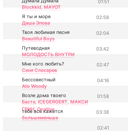
Думала Думала
01:51
Blockkid
,
MAYOT
Я ты и море
02:58
Даша Эпова
Твоя любимая песня
02:04
Beautiful Boys
Путеводная
03:42
МОЛОДОСТЬ ВНУТРИ
Мне кого любить?
02:47
Сеня Слесарев
Бессовестный
04:16
Ato Woody
Возле дома твоего
01:58
Баста
,
ICEGERGERT
,
МАКСИ
ГРИН
,
Onative
тебе все кажется
03:38
большеменьше
02:41