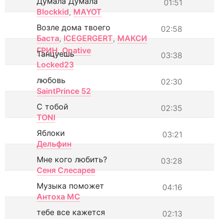
Думала Думала
01:51
Blockkid
,
MAYOT
Возле дома твоего
02:58
Баста
,
ICEGERGERT
,
МАКСИ
ГРИН
,
Onative
Танцуешь
03:38
Locked23
любовь
02:30
SaintPrince 52
С тобой
02:35
TONI
Яблоки
03:21
Дельфин
Мне кого любить?
03:28
Сеня Слесарев
Музыка поможет
04:16
Антоха МС
тебе все кажется
02:13