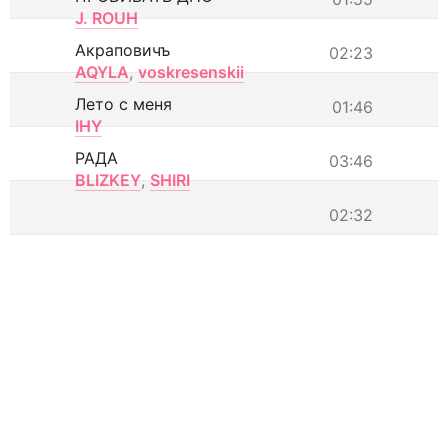
J. ROUH
Акраповичъ
02:23
AQYLA
,
voskresenskii
Лето с меня
01:46
IHY
РАДА
03:46
BLIZKEY
,
SHIRI
02:32