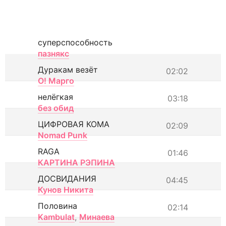
суперспособность
пазнякс
Дуракам везёт
02:02
О! Марго
нелёгкая
03:18
без обид
ЦИФРОВАЯ КОМА
02:09
Nomad Punk
RAGA
01:46
КАРТИНА РЭПИНА
ДОСВИДАНИЯ
04:45
Кунов Никита
Половина
02:14
Kambulat
,
Минаева