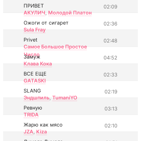
ПРИВЕТ
02:09
АКУЛИЧ
,
Молодой Платон
Ожоги от сигарет
02:36
Sula Fray
Privet
02:48
Самое Большое Простое
Число
Замуж
04:52
Клава Кока
ВСЕ ЕЩЕ
02:33
GATASKI
SLANG
02:19
Эндшпиль
,
TumaniYO
Ревную
03:13
TRIDA
Жарю как мясо
02:10
JZA
,
Kiza