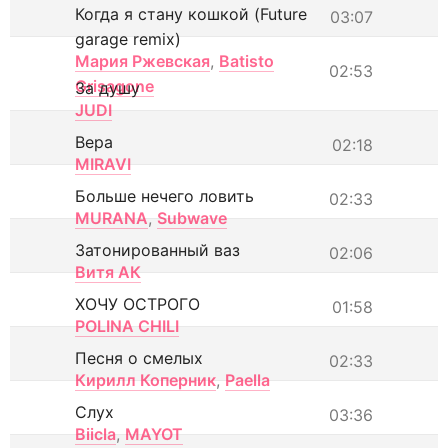
Когда я стану кошкой (Future
03:07
garage remix)
Мария Ржевская
,
Batisto
02:53
Grisagone
За душу
JUDI
Вера
02:18
MIRAVI
Больше нечего ловить
02:33
MURANA
,
Subwave
Затонированный ваз
02:06
Витя АК
ХОЧУ ОСТРОГО
01:58
POLINA CHILI
Песня о смелых
02:33
Кирилл Коперник
,
Paella
Слух
03:36
Biicla
,
MAYOT