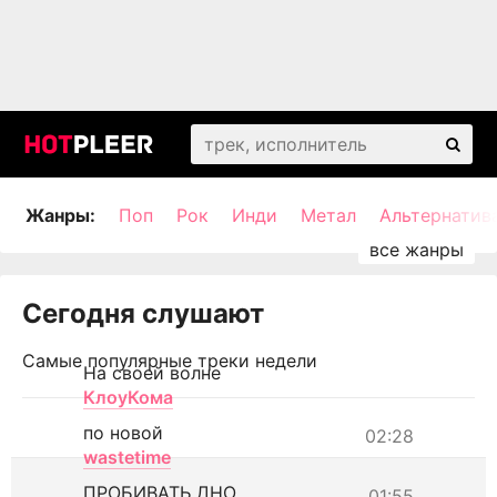
Жанры:
Поп
Рок
Инди
Метал
Альтернатив
Сегодня слушают
Самые популярные треки недели
На своей волне
КлоуКома
по новой
02:28
wastetime
ПРОБИВАТЬ ДНО
01:55