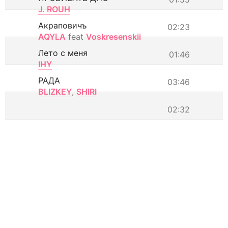
J. ROUH
Акраповичъ
02:23
AQYLA
feat
Voskresenskii
Лето с меня
01:46
IHY
РАДА
03:46
BLIZKEY
,
SHIRI
02:32