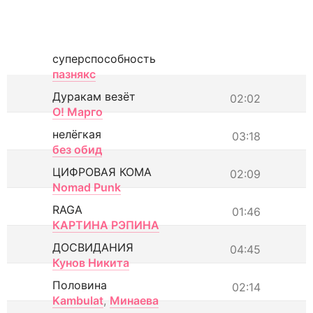
суперспособность
пазнякс
Дуракам везёт
02:02
О! Марго
нелёгкая
03:18
без обид
ЦИФРОВАЯ КОМА
02:09
Nomad Punk
RAGA
01:46
КАРТИНА РЭПИНА
ДОСВИДАНИЯ
04:45
Кунов Никита
Половина
02:14
Kambulat
,
Минаева