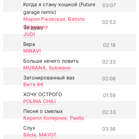
Когда я стану кошкой (Future
03:07
garage remix)
Мария Ржевская
,
Batisto
02:53
Grisagone
За душу
JUDI
Вера
02:18
MIRAVI
Больше нечего ловить
02:33
MURANA
,
Subwave
Затонированный ваз
02:06
Витя АК
ХОЧУ ОСТРОГО
01:58
POLINA CHILI
Песня о смелых
02:33
Кирилл Коперник
,
Paella
Слух
03:36
Biicla
,
MAYOT