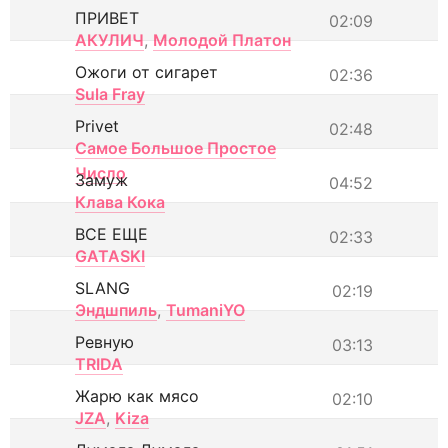
ПРИВЕТ
02:09
АКУЛИЧ
,
Молодой Платон
Ожоги от сигарет
02:36
Sula Fray
Privet
02:48
Самое Большое Простое
Число
Замуж
04:52
Клава Кока
ВСЕ ЕЩЕ
02:33
GATASKI
SLANG
02:19
Эндшпиль
,
TumaniYO
Ревную
03:13
TRIDA
Жарю как мясо
02:10
JZA
,
Kiza