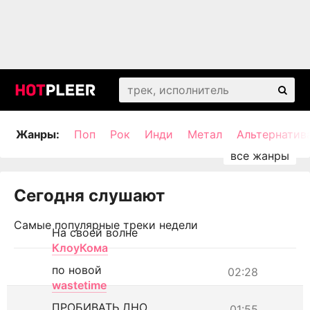
Жанры:
Поп
Рок
Инди
Метал
Альтернатив
Сегодня слушают
Самые популярные треки недели
На своей волне
КлоуКома
по новой
02:28
wastetime
ПРОБИВАТЬ ДНО
01:55