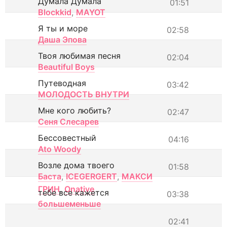
Думала Думала
01:51
Blockkid
,
MAYOT
Я ты и море
02:58
Даша Эпова
Твоя любимая песня
02:04
Beautiful Boys
Путеводная
03:42
МОЛОДОСТЬ ВНУТРИ
Мне кого любить?
02:47
Сеня Слесарев
Бессовестный
04:16
Ato Woody
Возле дома твоего
01:58
Баста
,
ICEGERGERT
,
МАКСИ
ГРИН
,
Onative
тебе все кажется
03:38
большеменьше
02:41