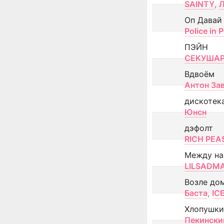
SAINTY
,
Оп Давай
Police in P
ПЭЙН
СЕКУША
Вдвоём
Антон За
дискотек
Юнсн
дэфолт
RICH PEA
Между н
LILSADM
Возле до
Баста
,
IC
Хлопушки
Пекински