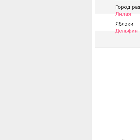
Город ра
Лилая
Яблоки
Дельфин