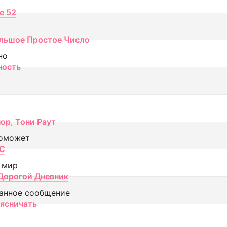
ce 52
льшое Простое Число
но
ность
пор
,
Тони Раут
оможет
МС
 мир
Дорогой Дневник
анное сообщение
аясничать