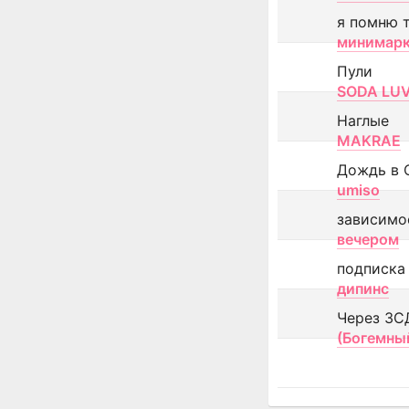
я помню 
минимар
Пули
SODA LU
Наглые
MAKRAE
Дождь в 
umiso
зависимо
вечером
подписка
дипинс
Через ЗС
(Богемны