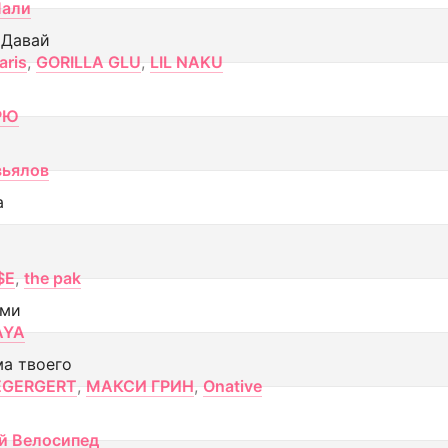
Лали
 Давай
aris
,
GORILLA GLU
,
LIL NAKU
РЮ
вьялов
а
$E
,
the pak
ами
AYA
ма твоего
EGERGERT
,
МАКСИ ГРИН
,
Onative
й Велосипед