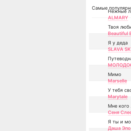
Самые популярн
Нежные л
ALMARY
Твоя люб
Beautiful
Я у деда
SLAVA SK
Путеводн
МОЛОДОС
Мимо
Marselle
У тебя св
Marytale
Мне кого
Сеня Сле
Я ты и м
Даша Эпо