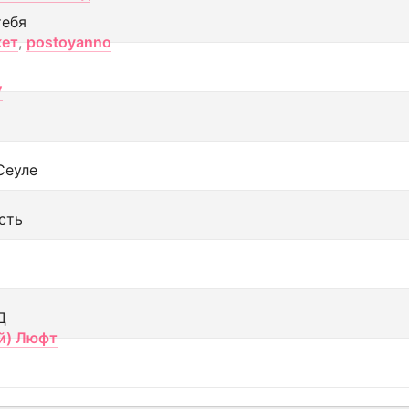
тебя
кет
,
postoyanno
V
Сеуле
сть
Д
й) Люфт