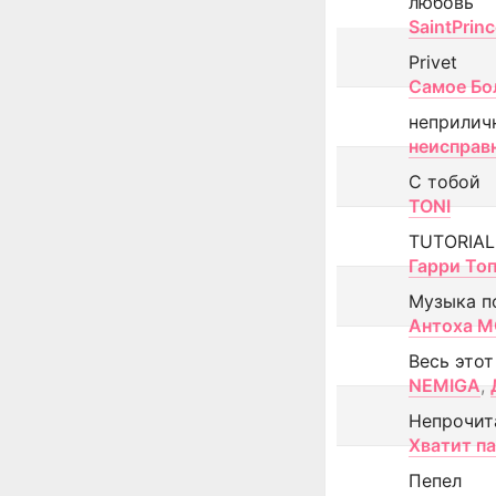
любовь
SaintPrin
Privet
Самое Бо
неприлич
неисправ
С тобой
TONI
TUTORIAL
Гарри То
Музыка п
Антоха 
Весь этот
NEMIGA
,
Непрочит
Хватит п
Пепел