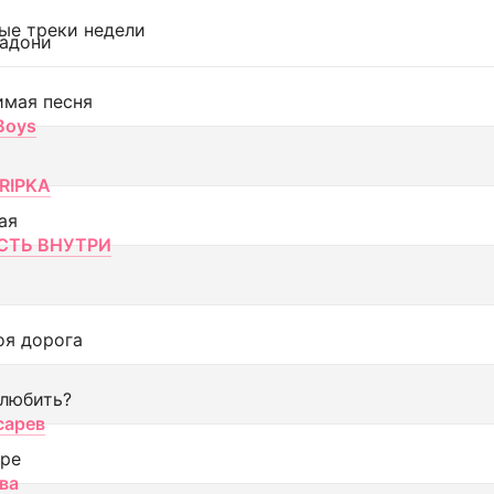
ые треки недели
адони
имая песня
 Boys
RIPKA
ая
ТЬ ВНУТРИ
оя дорога
 любить?
сарев
оре
ва