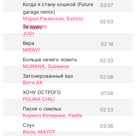
Когда я стану кошкой (Future
03:07
garage remix)
Мария Ржевская
,
Batisto
02:53
Grisagone
За душу
JUDI
Вера
02:18
MIRAVI
Больше нечего ловить
02:33
MURANA
,
Subwave
Затонированный ваз
02:06
Витя АК
ХОЧУ ОСТРОГО
01:58
POLINA CHILI
Песня о смелых
02:33
Кирилл Коперник
,
Paella
Слух
03:36
Biicla
,
MAYOT