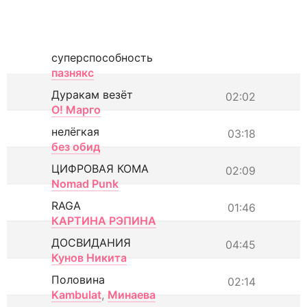
суперспособность
пазнякс
Дуракам везёт
02:02
О! Марго
нелёгкая
03:18
без обид
ЦИФРОВАЯ КОМА
02:09
Nomad Punk
RAGA
01:46
КАРТИНА РЭПИНА
ДОСВИДАНИЯ
04:45
Кунов Никита
Половина
02:14
Kambulat
,
Минаева