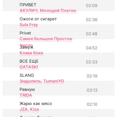
ПРИВЕТ
02:09
АКУЛИЧ
,
Молодой Платон
Ожоги от сигарет
02:36
Sula Fray
Privet
02:48
Самое Большое Простое
Число
Замуж
04:52
Клава Кока
ВСЕ ЕЩЕ
02:33
GATASKI
SLANG
02:19
Эндшпиль
,
TumaniYO
Ревную
03:13
TRIDA
Жарю как мясо
02:10
JZA
,
Kiza