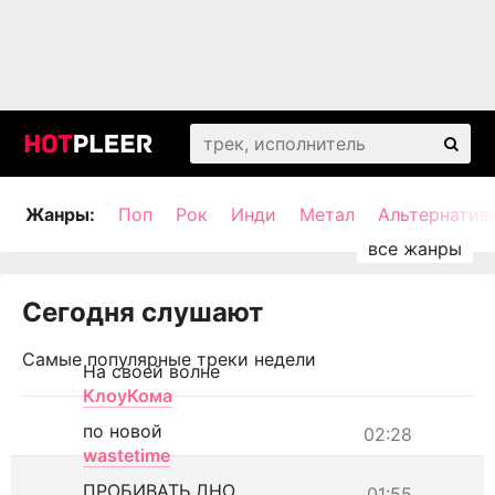
Жанры:
Поп
Рок
Инди
Метал
Альтернатив
Сегодня слушают
Самые популярные треки недели
На своей волне
КлоуКома
по новой
02:28
wastetime
ПРОБИВАТЬ ДНО
01:55