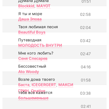
Думала Думала
01:51
Blockkid
,
MAYOT
Я ты и море
02:58
Даша Эпова
Твоя любимая песня
02:04
Beautiful Boys
Путеводная
03:42
МОЛОДОСТЬ ВНУТРИ
Мне кого любить?
02:47
Сеня Слесарев
Бессовестный
04:16
Ato Woody
Возле дома твоего
01:58
Баста
,
ICEGERGERT
,
МАКСИ
ГРИН
,
Onative
тебе все кажется
03:38
большеменьше
02:41