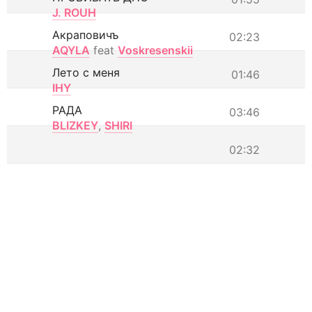
J. ROUH
Акраповичъ
02:23
AQYLA
feat
Voskresenskii
Лето с меня
01:46
IHY
РАДА
03:46
BLIZKEY
,
SHIRI
02:32