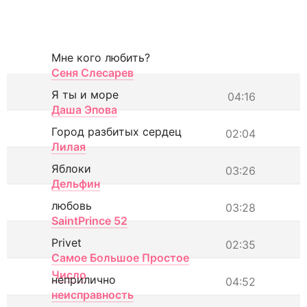
Мне кого любить?
Сеня Слесарев
Я ты и море
04:16
Даша Эпова
Город разбитых сердец
02:04
Лилая
Яблоки
03:26
Дельфин
любовь
03:28
SaintPrince 52
Privet
02:35
Самое Большое Простое
Число
неприлично
04:52
неисправность