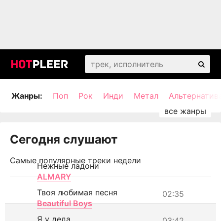
Жанры:
Поп
Рок
Инди
Метал
Альтернатив
Сегодня слушают
Самые популярные треки недели
Нежные ладони
ALMARY
Твоя любимая песня
02:35
Beautiful Boys
Я у деда
03:42