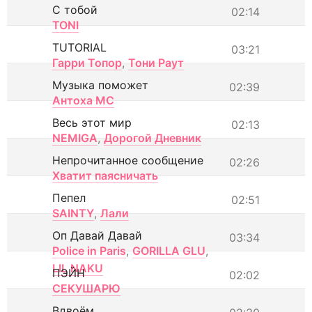
С тобой
02:14
TONI
TUTORIAL
03:21
Гарри Топор
,
Тони Раут
Музыка поможет
02:39
Антоха МС
Весь этот мир
02:13
NEMIGA
,
Дорогой Дневник
Непрочитанное сообщение
02:26
Хватит паясничать
Пепел
02:51
SAINTY
,
Лали
Оп Давай Давай
03:34
Police in Paris
,
GORILLA GLU
,
LIL NAKU
ПЭЙН
02:02
СЕКУШАРЮ
Вдвоём