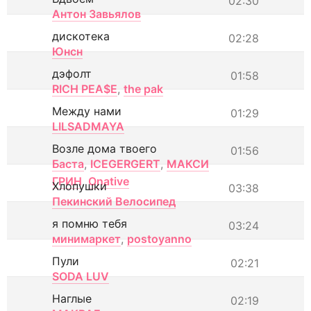
02:30
Антон Завьялов
дискотека
02:28
Юнсн
дэфолт
01:58
RICH PEA$E
,
the pak
Между нами
01:29
LILSADMAYA
Возле дома твоего
01:56
Баста
,
ICEGERGERT
,
МАКСИ
ГРИН
,
Onative
Хлопушки
03:38
Пекинский Велосипед
я помню тебя
03:24
минимаркет
,
postoyanno
Пули
02:21
SODA LUV
Наглые
02:19