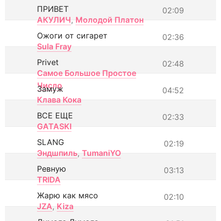
ПРИВЕТ
02:09
АКУЛИЧ
,
Молодой Платон
Ожоги от сигарет
02:36
Sula Fray
Privet
02:48
Самое Большое Простое
Число
Замуж
04:52
Клава Кока
ВСЕ ЕЩЕ
02:33
GATASKI
SLANG
02:19
Эндшпиль
,
TumaniYO
Ревную
03:13
TRIDA
Жарю как мясо
02:10
JZA
,
Kiza