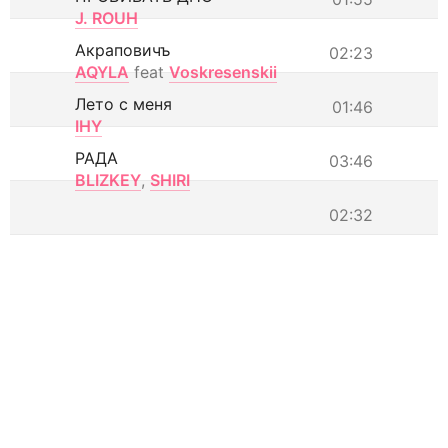
J. ROUH
Акраповичъ
02:23
AQYLA
feat
Voskresenskii
Лето с меня
01:46
IHY
РАДА
03:46
BLIZKEY
,
SHIRI
02:32