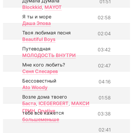
Думала Думала
01:51
Blockkid
,
MAYOT
Я ты и море
02:58
Даша Эпова
Твоя любимая песня
02:04
Beautiful Boys
Путеводная
03:42
МОЛОДОСТЬ ВНУТРИ
Мне кого любить?
02:47
Сеня Слесарев
Бессовестный
04:16
Ato Woody
Возле дома твоего
01:58
Баста
,
ICEGERGERT
,
МАКСИ
ГРИН
,
Onative
тебе все кажется
03:38
большеменьше
02:41