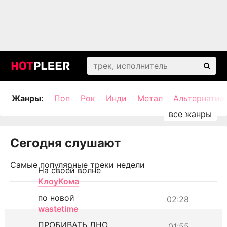
Жанры:
Поп
Рок
Инди
Метал
Альтернатив
Сегодня слушают
Самые популярные треки недели
На своей волне
КлоуКома
по новой
02:28
wastetime
ПРОБИВАТЬ ДНО
01:55