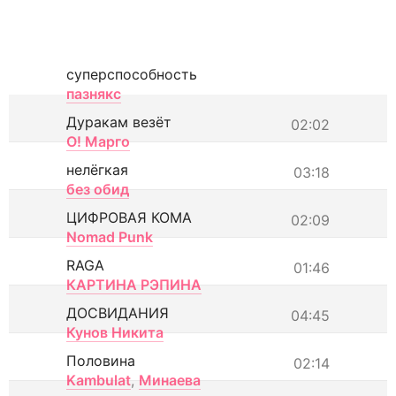
суперспособность
пазнякс
Дуракам везёт
02:02
О! Марго
нелёгкая
03:18
без обид
ЦИФРОВАЯ КОМА
02:09
Nomad Punk
RAGA
01:46
КАРТИНА РЭПИНА
ДОСВИДАНИЯ
04:45
Кунов Никита
Половина
02:14
Kambulat
,
Минаева