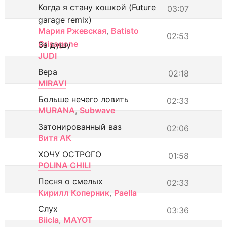
Когда я стану кошкой (Future
03:07
garage remix)
Мария Ржевская
,
Batisto
02:53
Grisagone
За душу
JUDI
Вера
02:18
MIRAVI
Больше нечего ловить
02:33
MURANA
,
Subwave
Затонированный ваз
02:06
Витя АК
ХОЧУ ОСТРОГО
01:58
POLINA CHILI
Песня о смелых
02:33
Кирилл Коперник
,
Paella
Слух
03:36
Biicla
,
MAYOT