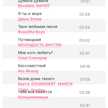
Думала Думала
01:51
Blockkid
,
MAYOT
Я ты и море
02:58
Даша Эпова
Твоя любимая песня
02:04
Beautiful Boys
Путеводная
03:42
МОЛОДОСТЬ ВНУТРИ
Мне кого любить?
02:47
Сеня Слесарев
Бессовестный
04:16
Ato Woody
Возле дома твоего
01:58
Баста
,
ICEGERGERT
,
МАКСИ
ГРИН
,
Onative
тебе все кажется
03:38
большеменьше
02:41