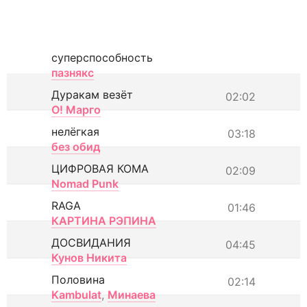
суперспособность
пазнякс
Дуракам везёт
02:02
О! Марго
нелёгкая
03:18
без обид
ЦИФРОВАЯ КОМА
02:09
Nomad Punk
RAGA
01:46
КАРТИНА РЭПИНА
ДОСВИДАНИЯ
04:45
Кунов Никита
Половина
02:14
Kambulat
,
Минаева