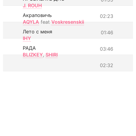
J. ROUH
Акраповичъ
02:23
AQYLA
feat
Voskresenskii
Лето с меня
01:46
IHY
РАДА
03:46
BLIZKEY
,
SHIRI
02:32