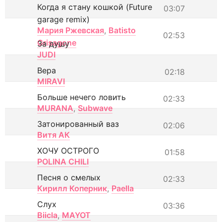
Когда я стану кошкой (Future
03:07
garage remix)
Мария Ржевская
,
Batisto
02:53
Grisagone
За душу
JUDI
Вера
02:18
MIRAVI
Больше нечего ловить
02:33
MURANA
,
Subwave
Затонированный ваз
02:06
Витя АК
ХОЧУ ОСТРОГО
01:58
POLINA CHILI
Песня о смелых
02:33
Кирилл Коперник
,
Paella
Слух
03:36
Biicla
,
MAYOT