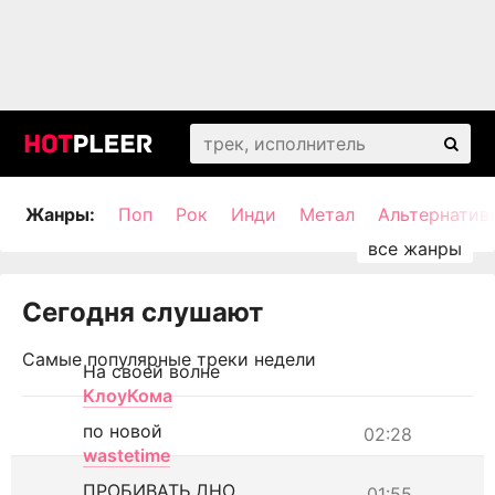
Жанры:
Поп
Рок
Инди
Метал
Альтернатив
Сегодня слушают
Самые популярные треки недели
На своей волне
КлоуКома
по новой
02:28
wastetime
ПРОБИВАТЬ ДНО
01:55