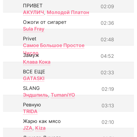
ПРИВЕТ
02:09
АКУЛИЧ
,
Молодой Платон
Ожоги от сигарет
02:36
Sula Fray
Privet
02:48
Самое Большое Простое
Число
Замуж
04:52
Клава Кока
ВСЕ ЕЩЕ
02:33
GATASKI
SLANG
02:19
Эндшпиль
,
TumaniYO
Ревную
03:13
TRIDA
Жарю как мясо
02:10
JZA
,
Kiza