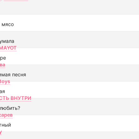
 мясо
умала
MAYOT
оре
ва
имая песня
 Boys
ая
ТЬ ВНУТРИ
 любить?
сарев
тный
y