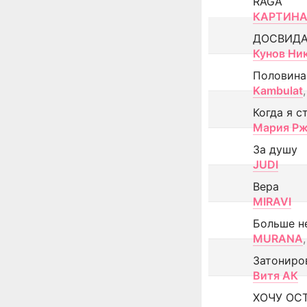
RAGA
КАРТИНА
ДОСВИД
Кунов Ни
Половина
Kambulat
,
Когда я с
Мария Рж
За душу
JUDI
Вера
MIRAVI
Больше н
MURANA
,
Затониро
Витя АК
ХОЧУ ОС