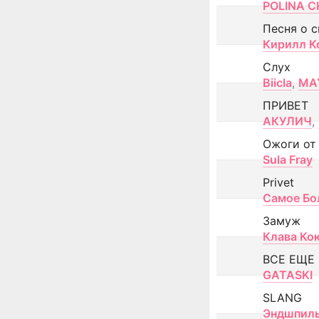
POLINA CH
Песня о 
Кирилл К
Слух
Biicla
,
MA
ПРИВЕТ
АКУЛИЧ
,
Ожоги от
Sula Fray
Privet
Самое Бо
Замуж
Клава Ко
ВСЕ ЕЩЕ
GATASKI
SLANG
Эндшпил