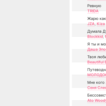
Ревную
TRIDA
Жарю как
JZA
,
Kiza
Думала Д
Blockkid
,
Я ты и м
Даша Эпо
Твоя люб
Beautiful
Путеводн
МОЛОДОС
Мне кого
Сеня Сле
Бессовес
Ato Wood