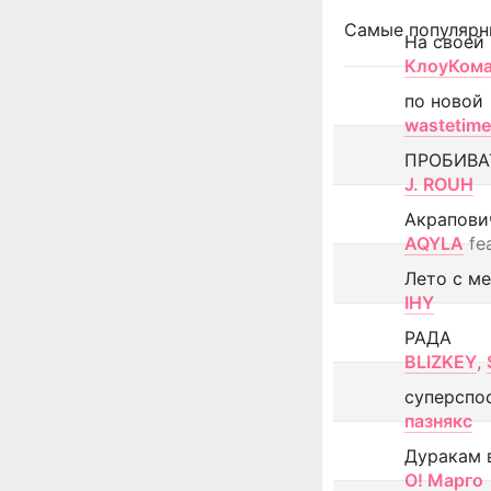
Самые популярн
На своей
КлоуКом
по новой
wastetime
ПРОБИВА
J. ROUH
Акрапови
AQYLA
fe
Лето с м
IHY
РАДА
BLIZKEY
,
суперспо
пазнякс
Дуракам 
О! Марго