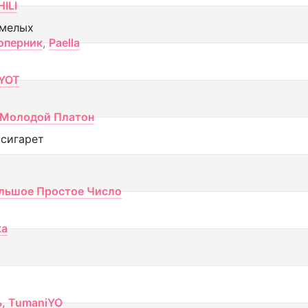
ILI
смелых
оперник
,
Paella
YOT
Молодой Платон
 сигарет
льшое Простое Число
ка
ь
,
TumaniYO