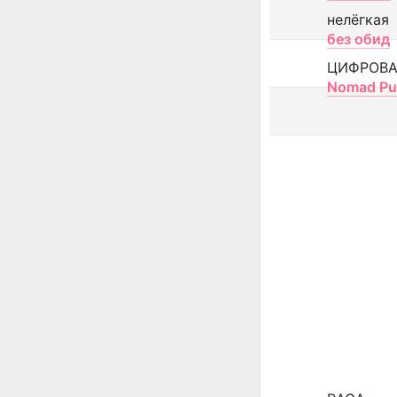
нелёгкая
без обид
ЦИФРОВА
Nomad Pu