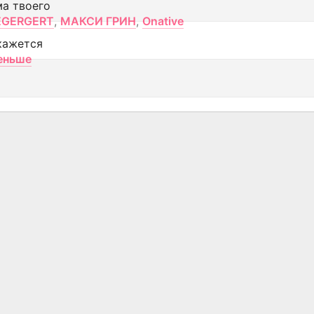
ма твоего
EGERGERT
,
МАКСИ ГРИН
,
Onative
кажется
еньше