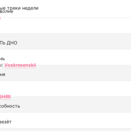
ые треки недели
 волне
а
ТЬ ДНО
чъ
at
Voskresenskii
еня
SHIRI
собность
везёт