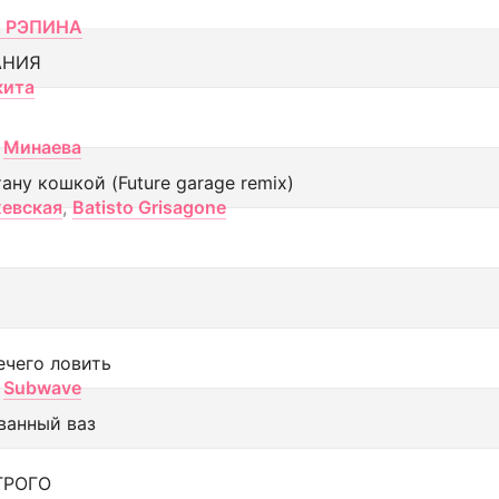
 РЭПИНА
АНИЯ
кита
Минаева
тану кошкой (Future garage remix)
евская
,
Batisto Grisagone
ечего ловить
Subwave
ванный ваз
ТРОГО