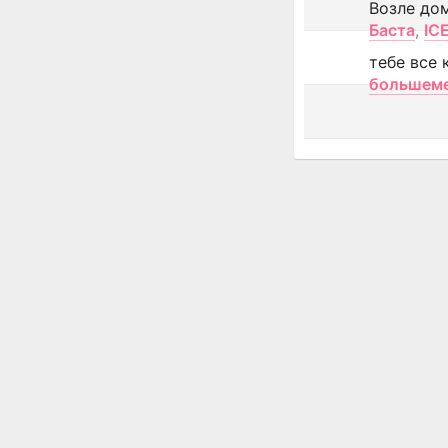
Возле до
Баста
,
IC
тебе все 
большем