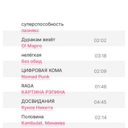
суперспособность
пазнякс
Дуракам везёт
02:02
О! Марго
нелёгкая
03:18
без обид
ЦИФРОВАЯ КОМА
02:09
Nomad Punk
RAGA
01:46
КАРТИНА РЭПИНА
ДОСВИДАНИЯ
04:45
Кунов Никита
Половина
02:14
Kambulat
,
Минаева