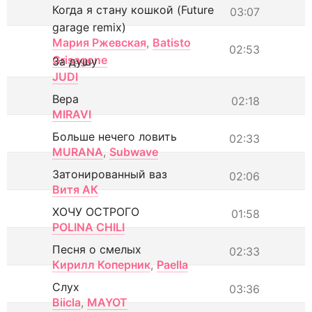
Когда я стану кошкой (Future
03:07
garage remix)
Мария Ржевская
,
Batisto
02:53
Grisagone
За душу
JUDI
Вера
02:18
MIRAVI
Больше нечего ловить
02:33
MURANA
,
Subwave
Затонированный ваз
02:06
Витя АК
ХОЧУ ОСТРОГО
01:58
POLINA CHILI
Песня о смелых
02:33
Кирилл Коперник
,
Paella
Слух
03:36
Biicla
,
MAYOT