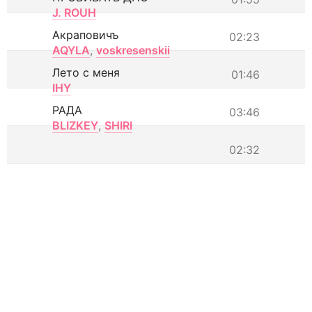
J. ROUH
Акраповичъ
02:23
AQYLA
,
voskresenskii
Лето с меня
01:46
IHY
РАДА
03:46
BLIZKEY
,
SHIRI
02:32