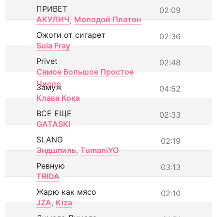
ПРИВЕТ
02:09
АКУЛИЧ
,
Молодой Платон
Ожоги от сигарет
02:36
Sula Fray
Privet
02:48
Самое Большое Простое
Число
Замуж
04:52
Клава Кока
ВСЕ ЕЩЕ
02:33
GATASKI
SLANG
02:19
Эндшпиль
,
TumaniYO
Ревную
03:13
TRIDA
Жарю как мясо
02:10
JZA
,
Kiza