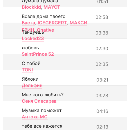
Думала Думала
01:51
Blockkid
,
MAYOT
Возле дома твоего
02:58
Баста
,
ICEGERGERT
,
МАКСИ
ГРИН
,
Onative
Танцуешь
03:38
Locked23
любовь
02:30
SaintPrince 52
С тобой
02:35
TONI
Яблоки
03:21
Дельфин
Мне кого любить?
03:28
Сеня Слесарев
Музыка поможет
04:16
Антоха МС
тебе все кажется
02:13