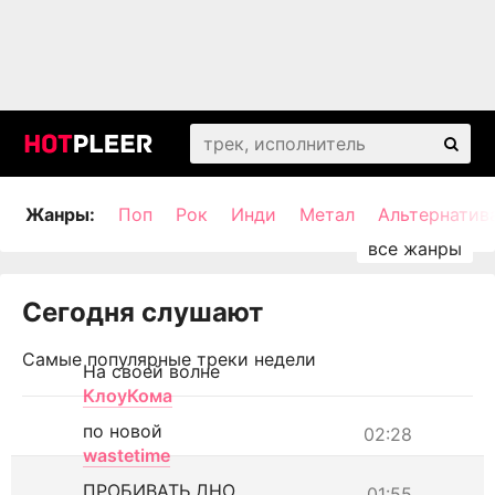
Жанры:
Поп
Рок
Инди
Метал
Альтернатив
Сегодня слушают
Самые популярные треки недели
На своей волне
КлоуКома
по новой
02:28
wastetime
ПРОБИВАТЬ ДНО
01:55