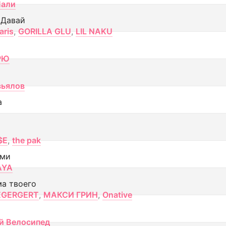
Лали
 Давай
aris
,
GORILLA GLU
,
LIL NAKU
РЮ
вьялов
а
$E
,
the pak
ами
AYA
ма твоего
EGERGERT
,
МАКСИ ГРИН
,
Onative
й Велосипед