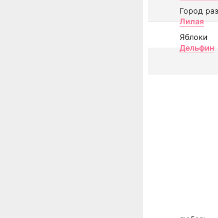
Город ра
Лилая
Яблоки
Дельфин