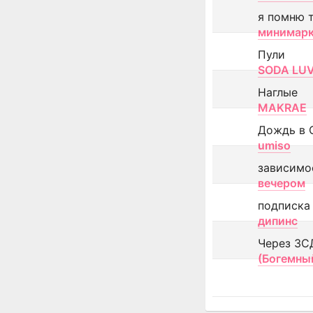
я помню 
минимар
Пули
SODA LU
Наглые
MAKRAE
Дождь в 
umiso
зависимо
вечером
подписка
дипинс
Через ЗС
(Богемны