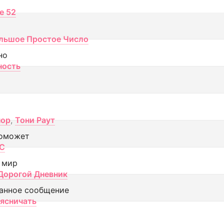
ce 52
льшое Простое Число
но
ность
пор
,
Тони Раут
оможет
МС
 мир
Дорогой Дневник
анное сообщение
аясничать