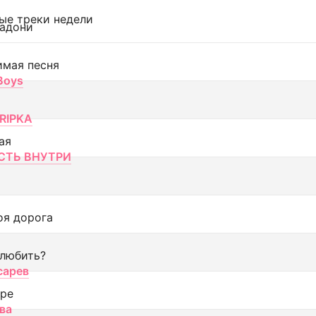
ые треки недели
адони
имая песня
 Boys
RIPKA
ая
ТЬ ВНУТРИ
оя дорога
 любить?
сарев
оре
ва