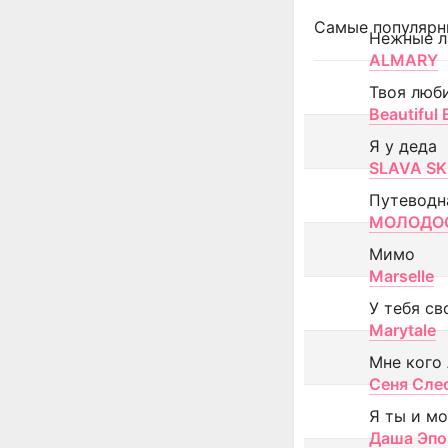
Самые популярн
Нежные л
ALMARY
Твоя люб
Beautiful
Я у деда
SLAVA SK
Путеводн
МОЛОДОС
Мимо
Marselle
У тебя св
Marytale
Мне кого
Сеня Сле
Я ты и м
Даша Эпо