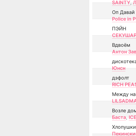
SAINTY
,
Оп Давай
Police in P
ПЭЙН
СЕКУША
Вдвоём
Антон За
дискотек
Юнсн
дэфолт
RICH PEA
Между н
LILSADM
Возле до
Баста
,
IC
Хлопушки
Пекински