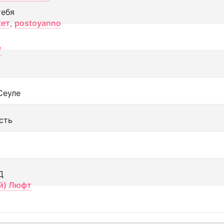
тебя
кет
,
postoyanno
V
Сеуле
сть
Д
й) Люфт