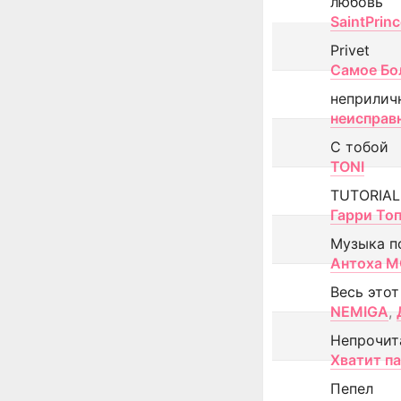
любовь
SaintPrin
Privet
Самое Бо
неприлич
неисправ
С тобой
TONI
TUTORIAL
Гарри То
Музыка п
Антоха 
Весь этот
NEMIGA
,
Непрочит
Хватит п
Пепел