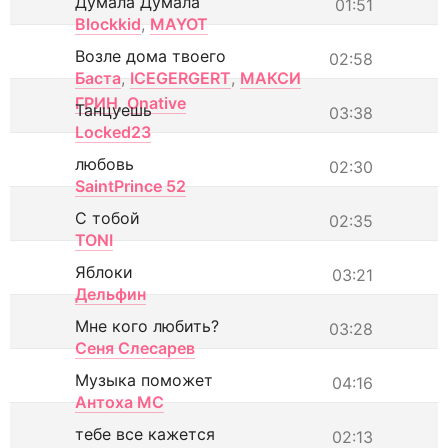
Думала Думала
01:51
Blockkid
,
MAYOT
Возле дома твоего
02:58
Баста
,
ICEGERGERT
,
МАКСИ
ГРИН
,
Onative
Танцуешь
03:38
Locked23
любовь
02:30
SaintPrince 52
С тобой
02:35
TONI
Яблоки
03:21
Дельфин
Мне кого любить?
03:28
Сеня Слесарев
Музыка поможет
04:16
Антоха МС
тебе все кажется
02:13