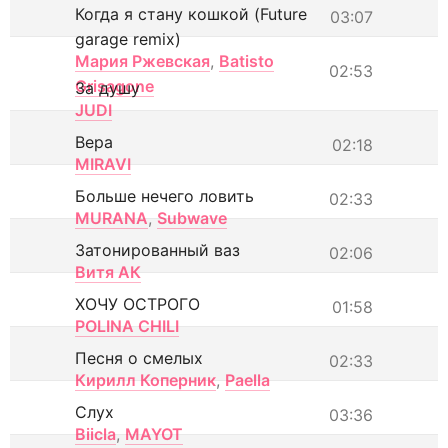
Когда я стану кошкой (Future
03:07
garage remix)
Мария Ржевская
,
Batisto
02:53
Grisagone
За душу
JUDI
Вера
02:18
MIRAVI
Больше нечего ловить
02:33
MURANA
,
Subwave
Затонированный ваз
02:06
Витя АК
ХОЧУ ОСТРОГО
01:58
POLINA CHILI
Песня о смелых
02:33
Кирилл Коперник
,
Paella
Слух
03:36
Biicla
,
MAYOT