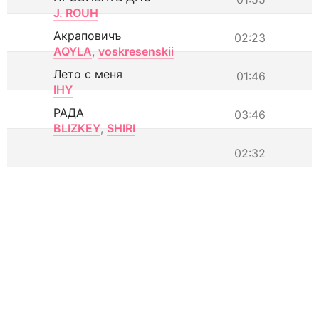
J. ROUH
Акраповичъ
02:23
AQYLA
,
voskresenskii
Лето с меня
01:46
IHY
РАДА
03:46
BLIZKEY
,
SHIRI
02:32