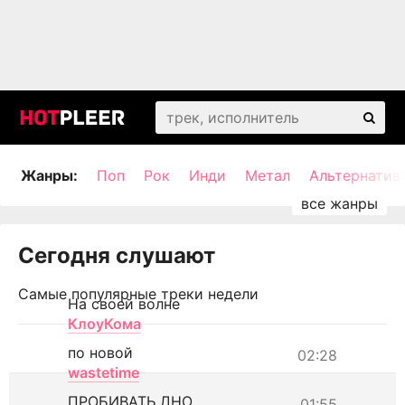
Жанры:
Поп
Рок
Инди
Метал
Альтернатив
Сегодня слушают
Самые популярные треки недели
На своей волне
КлоуКома
по новой
02:28
wastetime
ПРОБИВАТЬ ДНО
01:55