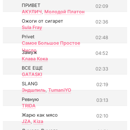
ПРИВЕТ
02:09
АКУЛИЧ
,
Молодой Платон
Ожоги от сигарет
02:36
Sula Fray
Privet
02:48
Самое Большое Простое
Число
Замуж
04:52
Клава Кока
ВСЕ ЕЩЕ
02:33
GATASKI
SLANG
02:19
Эндшпиль
,
TumaniYO
Ревную
03:13
TRIDA
Жарю как мясо
02:10
JZA
,
Kiza