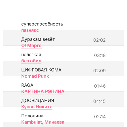
суперспособность
пазнякс
Дуракам везёт
02:02
О! Марго
нелёгкая
03:18
без обид
ЦИФРОВАЯ КОМА
02:09
Nomad Punk
RAGA
01:46
КАРТИНА РЭПИНА
ДОСВИДАНИЯ
04:45
Кунов Никита
Половина
02:14
Kambulat
,
Минаева