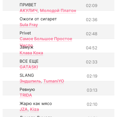
ПРИВЕТ
02:09
АКУЛИЧ
,
Молодой Платон
Ожоги от сигарет
02:36
Sula Fray
Privet
02:48
Самое Большое Простое
Число
Замуж
04:52
Клава Кока
ВСЕ ЕЩЕ
02:33
GATASKI
SLANG
02:19
Эндшпиль
,
TumaniYO
Ревную
03:13
TRIDA
Жарю как мясо
02:10
JZA
,
Kiza