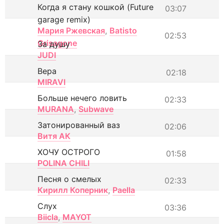
Когда я стану кошкой (Future
03:07
garage remix)
Мария Ржевская
,
Batisto
02:53
Grisagone
За душу
JUDI
Вера
02:18
MIRAVI
Больше нечего ловить
02:33
MURANA
,
Subwave
Затонированный ваз
02:06
Витя АК
ХОЧУ ОСТРОГО
01:58
POLINA CHILI
Песня о смелых
02:33
Кирилл Коперник
,
Paella
Слух
03:36
Biicla
,
MAYOT