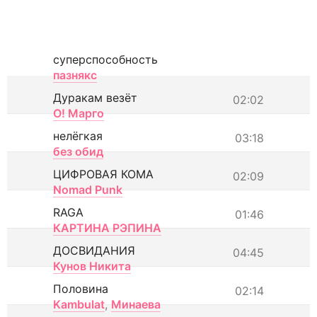
суперспособность
пазнякс
Дуракам везёт
02:02
О! Марго
нелёгкая
03:18
без обид
ЦИФРОВАЯ КОМА
02:09
Nomad Punk
RAGA
01:46
КАРТИНА РЭПИНА
ДОСВИДАНИЯ
04:45
Кунов Никита
Половина
02:14
Kambulat
,
Минаева