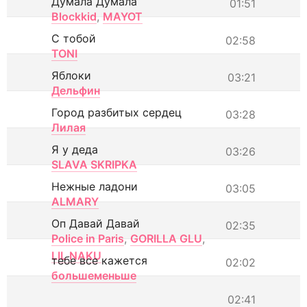
Думала Думала
01:51
Blockkid
,
MAYOT
С тобой
02:58
TONI
Яблоки
03:21
Дельфин
Город разбитых сердец
03:28
Лилая
Я у деда
03:26
SLAVA SKRIPKA
Нежные ладони
03:05
ALMARY
Оп Давай Давай
02:35
Police in Paris
,
GORILLA GLU
,
LIL NAKU
тебе все кажется
02:02
большеменьше
02:41