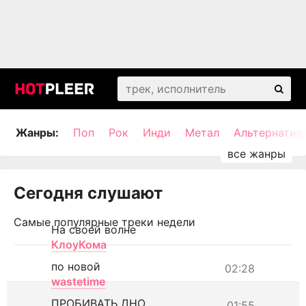
Жанры:
Поп
Рок
Инди
Метал
Альтернатив
Сегодня слушают
Самые популярные треки недели
На своей волне
КлоуКома
по новой
02:28
wastetime
ПРОБИВАТЬ ДНО
01:55