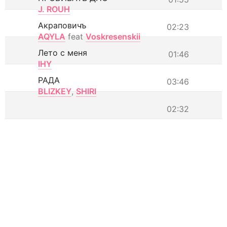
J. ROUH
Акраповичъ
02:23
AQYLA
feat
Voskresenskii
Лето с меня
01:46
IHY
РАДА
03:46
BLIZKEY
,
SHIRI
02:32