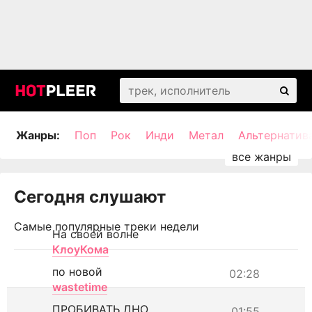
Жанры:
Поп
Рок
Инди
Метал
Альтернатив
Сегодня слушают
Самые популярные треки недели
На своей волне
КлоуКома
по новой
02:28
wastetime
ПРОБИВАТЬ ДНО
01:55