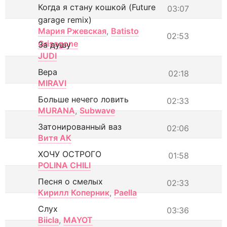
Когда я стану кошкой (Future
03:07
garage remix)
Мария Ржевская
,
Batisto
02:53
Grisagone
За душу
JUDI
Вера
02:18
MIRAVI
Больше нечего ловить
02:33
MURANA
,
Subwave
Затонированный ваз
02:06
Витя АК
ХОЧУ ОСТРОГО
01:58
POLINA CHILI
Песня о смелых
02:33
Кирилл Коперник
,
Paella
Слух
03:36
Biicla
,
MAYOT