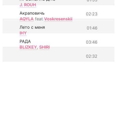
J. ROUH
Акраповичъ
02:23
AQYLA
feat
Voskresenskii
Лето с меня
01:46
IHY
РАДА
03:46
BLIZKEY
,
SHIRI
02:32