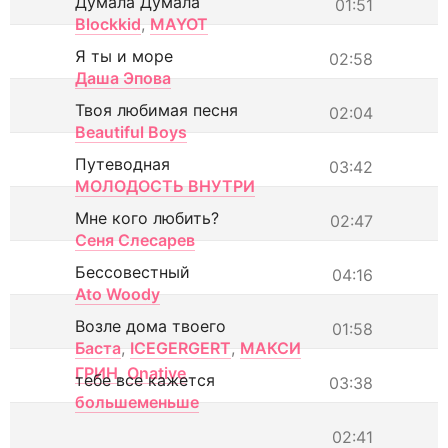
Думала Думала
01:51
Blockkid
,
MAYOT
Я ты и море
02:58
Даша Эпова
Твоя любимая песня
02:04
Beautiful Boys
Путеводная
03:42
МОЛОДОСТЬ ВНУТРИ
Мне кого любить?
02:47
Сеня Слесарев
Бессовестный
04:16
Ato Woody
Возле дома твоего
01:58
Баста
,
ICEGERGERT
,
МАКСИ
ГРИН
,
Onative
тебе все кажется
03:38
большеменьше
02:41