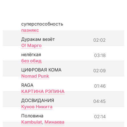
суперспособность
пазнякс
Дуракам везёт
02:02
О! Марго
нелёгкая
03:18
без обид
ЦИФРОВАЯ КОМА
02:09
Nomad Punk
RAGA
01:46
КАРТИНА РЭПИНА
ДОСВИДАНИЯ
04:45
Кунов Никита
Половина
02:14
Kambulat
,
Минаева