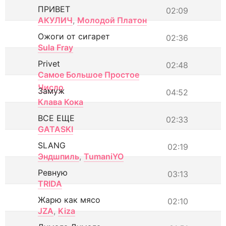
ПРИВЕТ
02:09
АКУЛИЧ
,
Молодой Платон
Ожоги от сигарет
02:36
Sula Fray
Privet
02:48
Самое Большое Простое
Число
Замуж
04:52
Клава Кока
ВСЕ ЕЩЕ
02:33
GATASKI
SLANG
02:19
Эндшпиль
,
TumaniYO
Ревную
03:13
TRIDA
Жарю как мясо
02:10
JZA
,
Kiza