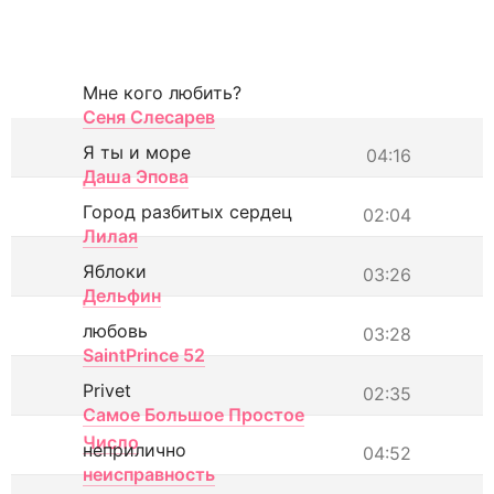
Мне кого любить?
Сеня Слесарев
Я ты и море
04:16
Даша Эпова
Город разбитых сердец
02:04
Лилая
Яблоки
03:26
Дельфин
любовь
03:28
SaintPrince 52
Privet
02:35
Самое Большое Простое
Число
неприлично
04:52
неисправность