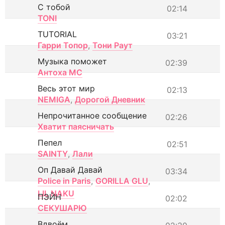
С тобой
02:14
TONI
TUTORIAL
03:21
Гарри Топор
,
Тони Раут
Музыка поможет
02:39
Антоха МС
Весь этот мир
02:13
NEMIGA
,
Дорогой Дневник
Непрочитанное сообщение
02:26
Хватит паясничать
Пепел
02:51
SAINTY
,
Лали
Оп Давай Давай
03:34
Police in Paris
,
GORILLA GLU
,
LIL NAKU
ПЭЙН
02:02
СЕКУШАРЮ
Вдвоём