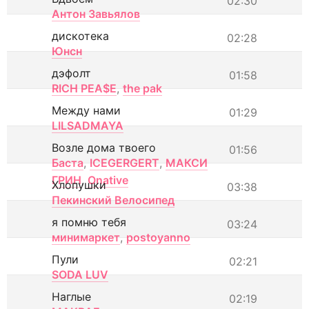
02:30
Антон Завьялов
дискотека
02:28
Юнсн
дэфолт
01:58
RICH PEA$E
,
the pak
Между нами
01:29
LILSADMAYA
Возле дома твоего
01:56
Баста
,
ICEGERGERT
,
МАКСИ
ГРИН
,
Onative
Хлопушки
03:38
Пекинский Велосипед
я помню тебя
03:24
минимаркет
,
postoyanno
Пули
02:21
SODA LUV
Наглые
02:19