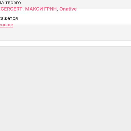
ма твоего
EGERGERT
,
МАКСИ ГРИН
,
Onative
кажется
еньше