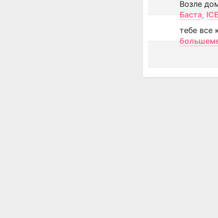
Возле до
Баста
,
IC
тебе все 
большем