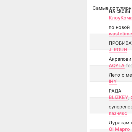
Самые популярн
На своей
КлоуКом
по новой
wastetime
ПРОБИВА
J. ROUH
Акрапови
AQYLA
fe
Лето с м
IHY
РАДА
BLIZKEY
,
суперспо
пазнякс
Дуракам 
О! Марго