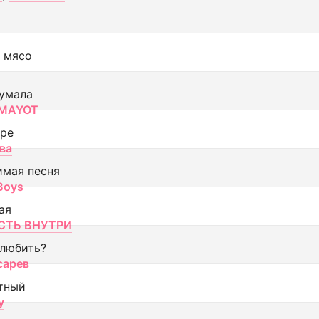
 мясо
умала
MAYOT
оре
ва
имая песня
 Boys
ая
ТЬ ВНУТРИ
 любить?
сарев
тный
y