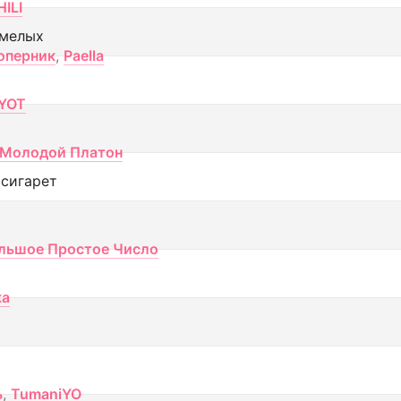
ILI
смелых
оперник
,
Paella
YOT
Молодой Платон
 сигарет
льшое Простое Число
ка
ь
,
TumaniYO