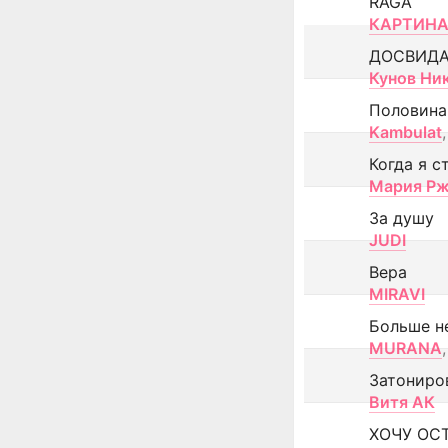
RAGA
КАРТИНА
ДОСВИД
Кунов Ни
Половина
Kambulat
,
Когда я с
Мария Рж
За душу
JUDI
Вера
MIRAVI
Больше н
MURANA
,
Затониро
Витя АК
ХОЧУ ОС