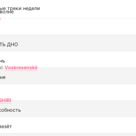
ые треки недели
 волне
а
ТЬ ДНО
чъ
at
Voskresenskii
еня
SHIRI
собность
везёт