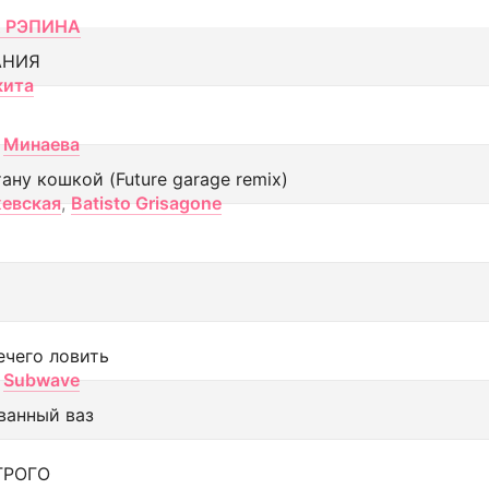
 РЭПИНА
АНИЯ
кита
Минаева
тану кошкой (Future garage remix)
евская
,
Batisto Grisagone
ечего ловить
Subwave
ванный ваз
ТРОГО