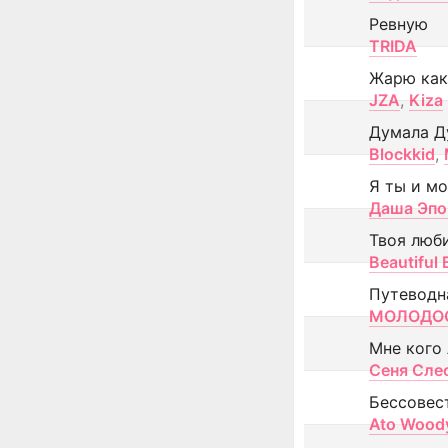
Ревную
TRIDA
Жарю как
JZA
,
Kiza
Думала Д
Blockkid
,
Я ты и м
Даша Эпо
Твоя люб
Beautiful
Путеводн
МОЛОДОС
Мне кого
Сеня Сле
Бессовес
Ato Wood