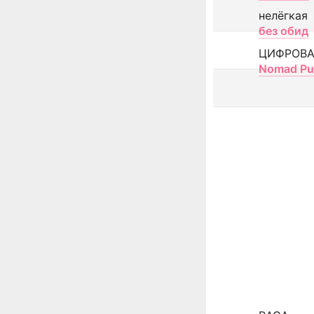
нелёгкая
без обид
ЦИФРОВА
Nomad Pu