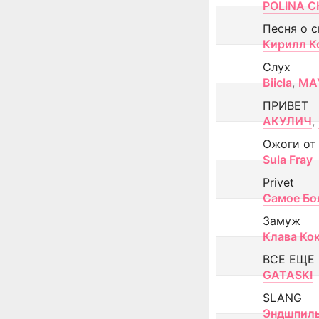
POLINA CH
Песня о 
Кирилл К
Слух
Biicla
,
MA
ПРИВЕТ
АКУЛИЧ
,
Ожоги от
Sula Fray
Privet
Самое Бо
Замуж
Клава Ко
ВСЕ ЕЩЕ
GATASKI
SLANG
Эндшпил