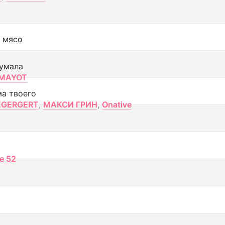
 мясо
умала
MAYOT
ма твоего
EGERGERT
,
МАКСИ ГРИН
,
Onative
ce 52