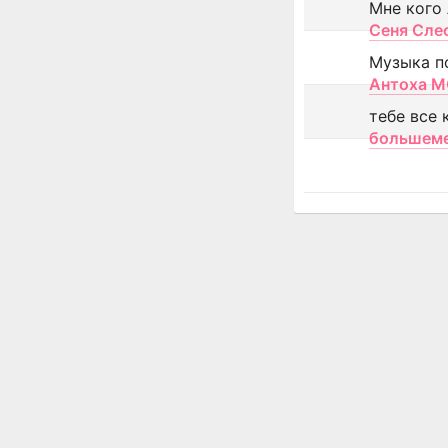
Мне кого
Сеня Сле
Музыка п
Антоха 
тебе все 
большем