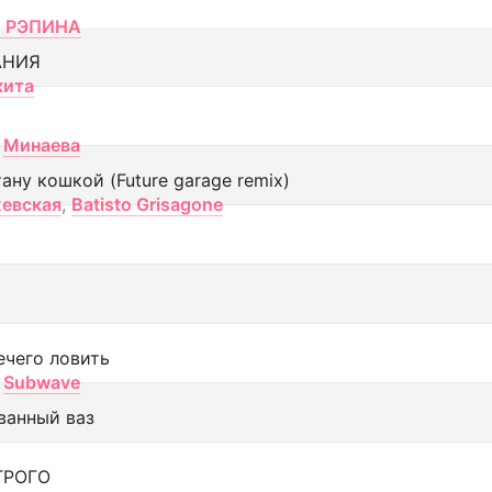
 РЭПИНА
АНИЯ
кита
Минаева
тану кошкой (Future garage remix)
евская
,
Batisto Grisagone
ечего ловить
Subwave
ванный ваз
ТРОГО