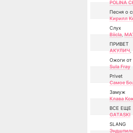
POLINA CH
Песня о 
Кирилл К
Слух
Biicla
,
MA
ПРИВЕТ
АКУЛИЧ
,
Ожоги от
Sula Fray
Privet
Самое Бо
Замуж
Клава Ко
ВСЕ ЕЩЕ
GATASKI
SLANG
Эндшпил