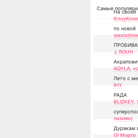
Самые популярн
На своей
КлоуКом
по новой
wastetime
ПРОБИВА
J. ROUH
Акрапови
AQYLA
,
v
Лето с м
IHY
РАДА
BLIZKEY
,
суперспо
пазнякс
Дуракам 
О! Марго