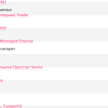
ILI
смелых
оперник
,
Paella
YOT
Молодой Платон
 сигарет
льшое Простое Число
ка
ь
,
TumaniYO