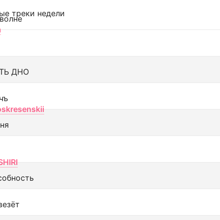
ые треки недели
 волне
а
ТЬ ДНО
чъ
oskresenskii
еня
SHIRI
собность
везёт