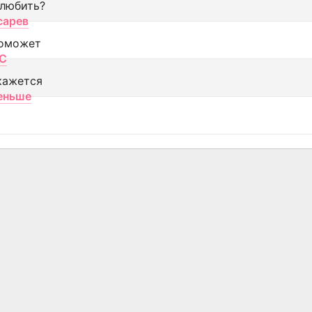
 любить?
сарев
оможет
МС
кажется
еньше