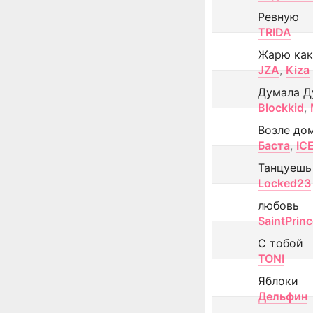
Ревную
TRIDA
Жарю как
JZA
,
Kiza
Думала Д
Blockkid
,
Возле до
Баста
,
IC
Танцуешь
Locked23
любовь
SaintPrin
С тобой
TONI
Яблоки
Дельфин