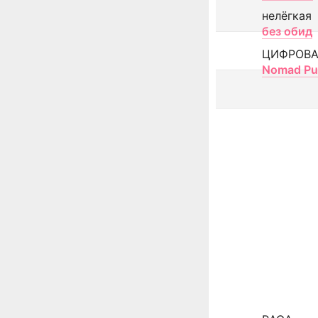
нелёгкая
без обид
ЦИФРОВА
Nomad Pu