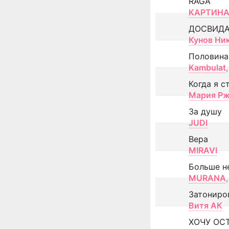
RAGA
КАРТИНА
ДОСВИД
Кунов Ни
Половина
Kambulat
,
Когда я с
Мария Рж
За душу
JUDI
Вера
MIRAVI
Больше н
MURANA
,
Затониро
Витя АК
ХОЧУ ОС