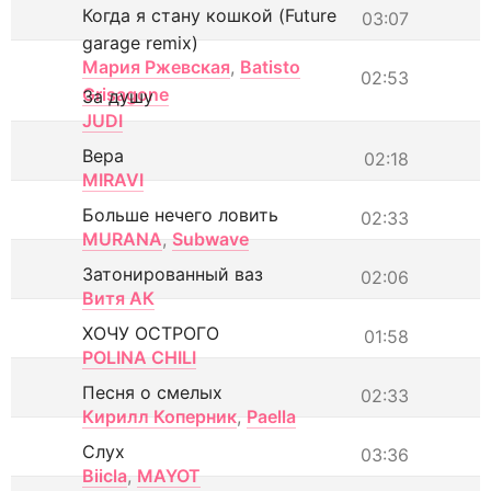
Когда я стану кошкой (Future
03:07
garage remix)
Мария Ржевская
,
Batisto
02:53
Grisagone
За душу
JUDI
Вера
02:18
MIRAVI
Больше нечего ловить
02:33
MURANA
,
Subwave
Затонированный ваз
02:06
Витя АК
ХОЧУ ОСТРОГО
01:58
POLINA CHILI
Песня о смелых
02:33
Кирилл Коперник
,
Paella
Слух
03:36
Biicla
,
MAYOT