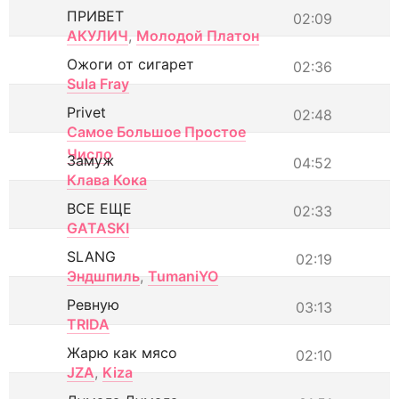
ПРИВЕТ
02:09
АКУЛИЧ
,
Молодой Платон
Ожоги от сигарет
02:36
Sula Fray
Privet
02:48
Самое Большое Простое
Число
Замуж
04:52
Клава Кока
ВСЕ ЕЩЕ
02:33
GATASKI
SLANG
02:19
Эндшпиль
,
TumaniYO
Ревную
03:13
TRIDA
Жарю как мясо
02:10
JZA
,
Kiza