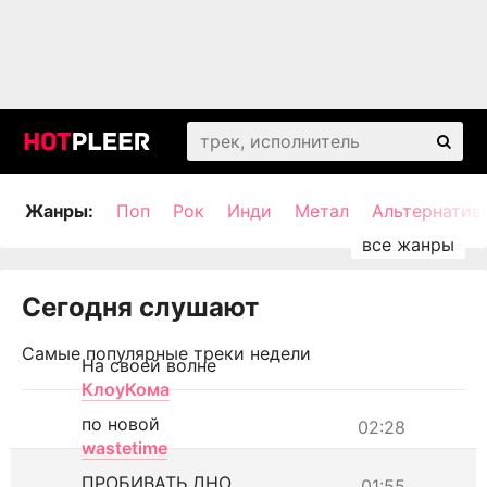
Жанры:
Поп
Рок
Инди
Метал
Альтернатив
Сегодня слушают
Самые популярные треки недели
На своей волне
КлоуКома
по новой
02:28
wastetime
ПРОБИВАТЬ ДНО
01:55