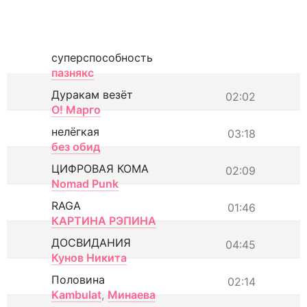
суперспособность
пазнякс
Дуракам везёт
02:02
О! Марго
нелёгкая
03:18
без обид
ЦИФРОВАЯ КОМА
02:09
Nomad Punk
RAGA
01:46
КАРТИНА РЭПИНА
ДОСВИДАНИЯ
04:45
Кунов Никита
Половина
02:14
Kambulat
,
Минаева