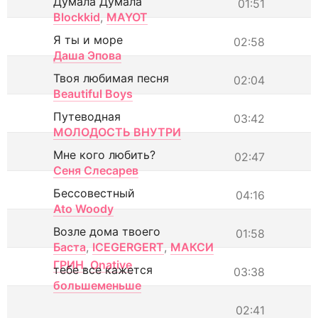
Думала Думала
01:51
Blockkid
,
MAYOT
Я ты и море
02:58
Даша Эпова
Твоя любимая песня
02:04
Beautiful Boys
Путеводная
03:42
МОЛОДОСТЬ ВНУТРИ
Мне кого любить?
02:47
Сеня Слесарев
Бессовестный
04:16
Ato Woody
Возле дома твоего
01:58
Баста
,
ICEGERGERT
,
МАКСИ
ГРИН
,
Onative
тебе все кажется
03:38
большеменьше
02:41