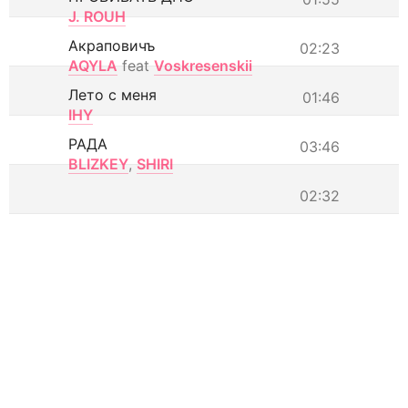
J. ROUH
Акраповичъ
02:23
AQYLA
feat
Voskresenskii
Лето с меня
01:46
IHY
РАДА
03:46
BLIZKEY
,
SHIRI
02:32