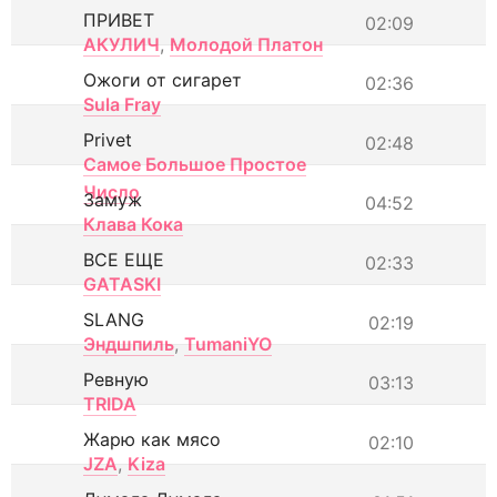
ПРИВЕТ
02:09
АКУЛИЧ
,
Молодой Платон
Ожоги от сигарет
02:36
Sula Fray
Privet
02:48
Самое Большое Простое
Число
Замуж
04:52
Клава Кока
ВСЕ ЕЩЕ
02:33
GATASKI
SLANG
02:19
Эндшпиль
,
TumaniYO
Ревную
03:13
TRIDA
Жарю как мясо
02:10
JZA
,
Kiza