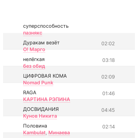
суперспособность
пазнякс
Дуракам везёт
02:02
О! Марго
нелёгкая
03:18
без обид
ЦИФРОВАЯ КОМА
02:09
Nomad Punk
RAGA
01:46
КАРТИНА РЭПИНА
ДОСВИДАНИЯ
04:45
Кунов Никита
Половина
02:14
Kambulat
,
Минаева