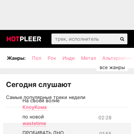
Жанры:
Поп
Рок
Инди
Метал
Альтернатив
Сегодня слушают
Самые популярные треки недели
На своей волне
КлоуКома
по новой
02:28
wastetime
ПРОБИВАТЬ ДНО
01:55