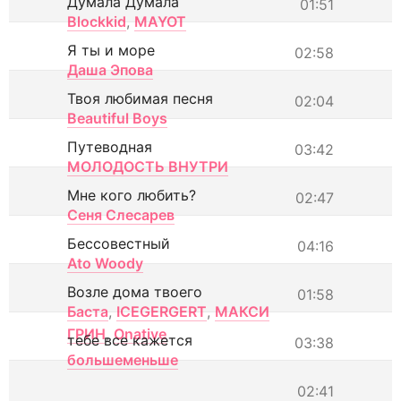
Думала Думала
01:51
Blockkid
,
MAYOT
Я ты и море
02:58
Даша Эпова
Твоя любимая песня
02:04
Beautiful Boys
Путеводная
03:42
МОЛОДОСТЬ ВНУТРИ
Мне кого любить?
02:47
Сеня Слесарев
Бессовестный
04:16
Ato Woody
Возле дома твоего
01:58
Баста
,
ICEGERGERT
,
МАКСИ
ГРИН
,
Onative
тебе все кажется
03:38
большеменьше
02:41