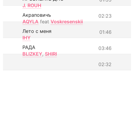
J. ROUH
Акраповичъ
02:23
AQYLA
feat
Voskresenskii
Лето с меня
01:46
IHY
РАДА
03:46
BLIZKEY
,
SHIRI
02:32