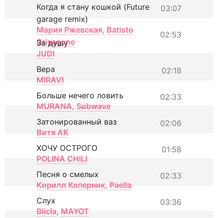
Когда я стану кошкой (Future
03:07
garage remix)
Мария Ржевская
,
Batisto
02:53
Grisagone
За душу
JUDI
Вера
02:18
MIRAVI
Больше нечего ловить
02:33
MURANA
,
Subwave
Затонированный ваз
02:06
Витя АК
ХОЧУ ОСТРОГО
01:58
POLINA CHILI
Песня о смелых
02:33
Кирилл Коперник
,
Paella
Слух
03:36
Biicla
,
MAYOT