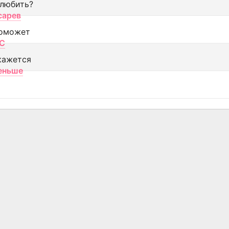
 любить?
сарев
оможет
МС
кажется
еньше