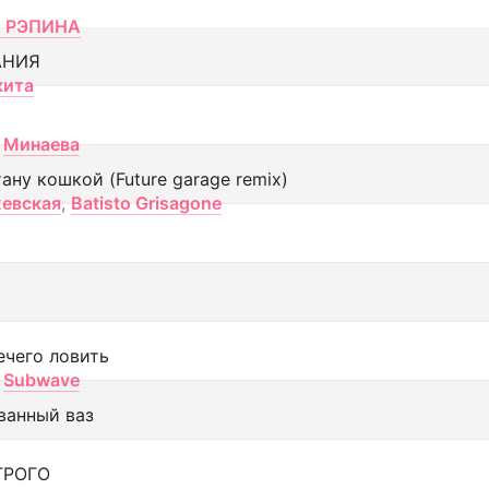
 РЭПИНА
АНИЯ
кита
Минаева
тану кошкой (Future garage remix)
евская
,
Batisto Grisagone
ечего ловить
Subwave
ванный ваз
ТРОГО