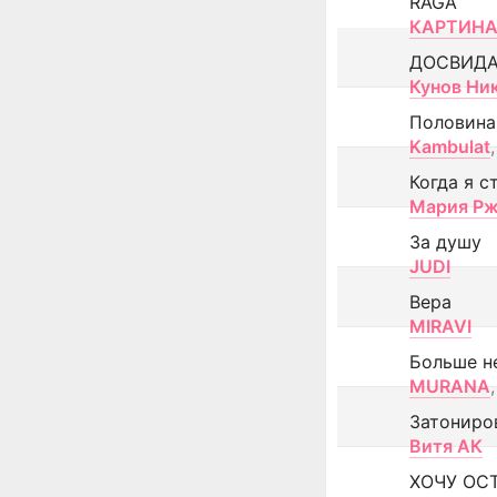
RAGA
КАРТИНА
ДОСВИД
Кунов Ни
Половина
Kambulat
,
Когда я с
Мария Рж
За душу
JUDI
Вера
MIRAVI
Больше н
MURANA
,
Затониро
Витя АК
ХОЧУ ОС