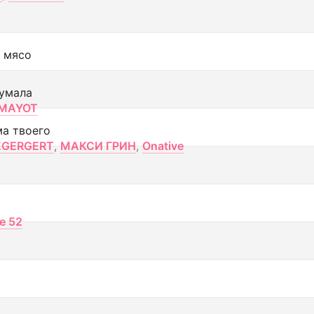
 мясо
умала
MAYOT
ма твоего
EGERGERT
,
МАКСИ ГРИН
,
Onative
ce 52