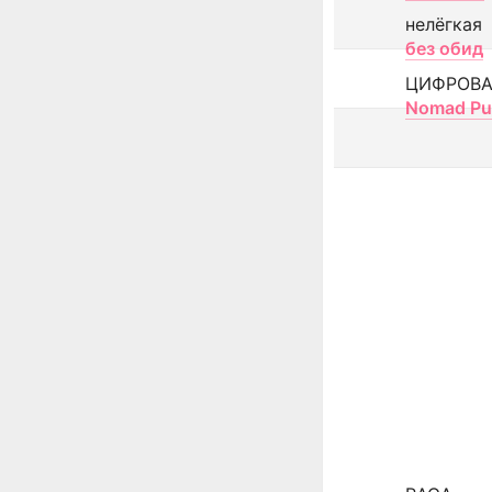
нелёгкая
без обид
ЦИФРОВА
Nomad Pu