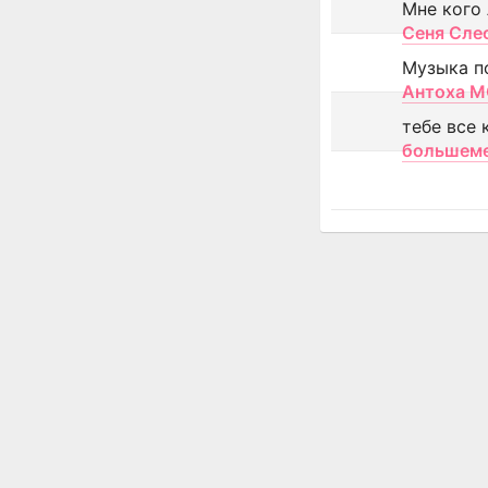
Мне кого
Сеня Сле
Музыка п
Антоха 
тебе все 
большем