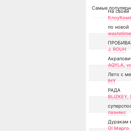
Самые популярн
На своей
КлоуКом
по новой
wastetime
ПРОБИВА
J. ROUH
Акрапови
AQYLA
,
v
Лето с м
IHY
РАДА
BLIZKEY
,
суперспо
пазнякс
Дуракам 
О! Марго