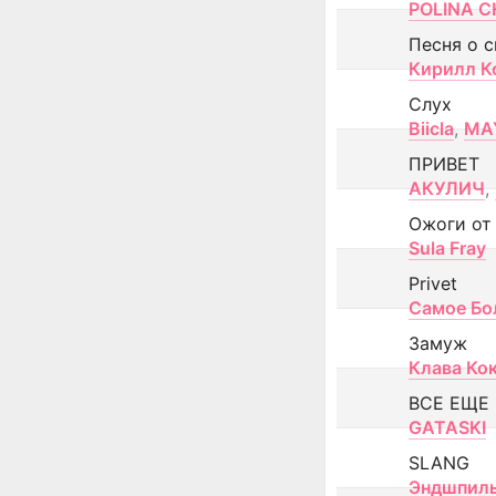
POLINA CH
Песня о 
Кирилл К
Слух
Biicla
,
MA
ПРИВЕТ
АКУЛИЧ
,
Ожоги от
Sula Fray
Privet
Самое Бо
Замуж
Клава Ко
ВСЕ ЕЩЕ
GATASKI
SLANG
Эндшпил