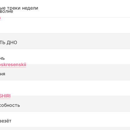
ые треки недели
 волне
а
ТЬ ДНО
чъ
oskresenskii
еня
SHIRI
собность
везёт