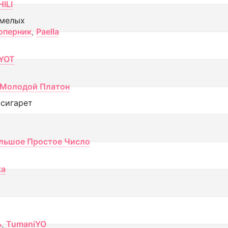
ILI
смелых
оперник
,
Paella
YOT
Молодой Платон
 сигарет
льшое Простое Число
ка
ь
,
TumaniYO