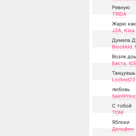
Ревную
TRIDA
Жарю как
JZA
,
Kiza
Думала Д
Blockkid
,
Возле до
Баста
,
IC
Танцуешь
Locked23
любовь
SaintPrin
С тобой
TONI
Яблоки
Дельфин