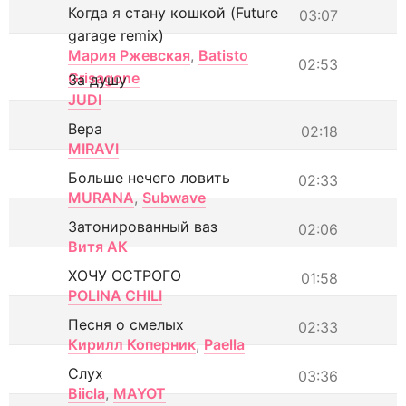
Когда я стану кошкой (Future
03:07
garage remix)
Мария Ржевская
,
Batisto
02:53
Grisagone
За душу
JUDI
Вера
02:18
MIRAVI
Больше нечего ловить
02:33
MURANA
,
Subwave
Затонированный ваз
02:06
Витя АК
ХОЧУ ОСТРОГО
01:58
POLINA CHILI
Песня о смелых
02:33
Кирилл Коперник
,
Paella
Слух
03:36
Biicla
,
MAYOT