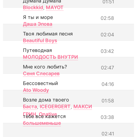
Думала Думала
01:51
Blockkid
,
MAYOT
Я ты и море
02:58
Даша Эпова
Твоя любимая песня
02:04
Beautiful Boys
Путеводная
03:42
МОЛОДОСТЬ ВНУТРИ
Мне кого любить?
02:47
Сеня Слесарев
Бессовестный
04:16
Ato Woody
Возле дома твоего
01:58
Баста
,
ICEGERGERT
,
МАКСИ
ГРИН
,
Onative
тебе все кажется
03:38
большеменьше
02:41