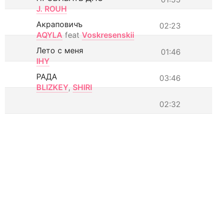
J. ROUH
Акраповичъ
02:23
AQYLA
feat
Voskresenskii
Лето с меня
01:46
IHY
РАДА
03:46
BLIZKEY
,
SHIRI
02:32