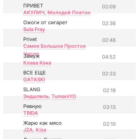
ПРИВЕТ
02:09
АКУЛИЧ
,
Молодой Платон
Ожоги от сигарет
02:36
Sula Fray
Privet
02:48
Самое Большое Простое
Число
Замуж
04:52
Клава Кока
ВСЕ ЕЩЕ
02:33
GATASKI
SLANG
02:19
Эндшпиль
,
TumaniYO
Ревную
03:13
TRIDA
Жарю как мясо
02:10
JZA
,
Kiza