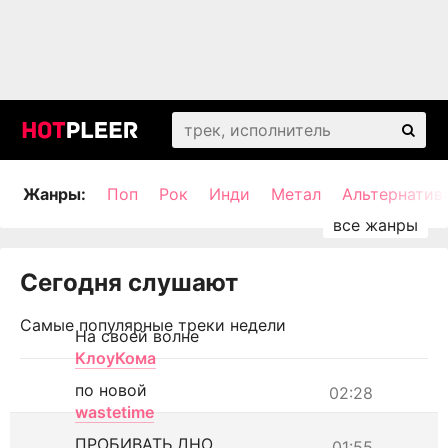
Жанры:
Поп
Рок
Инди
Метал
Альтернатив
Сегодня слушают
Самые популярные треки недели
На своей волне
КлоуКома
по новой
02:28
wastetime
ПРОБИВАТЬ ДНО
01:55