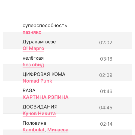
суперспособность
пазнякс
Дуракам везёт
02:02
О! Марго
нелёгкая
03:18
без обид
ЦИФРОВАЯ КОМА
02:09
Nomad Punk
RAGA
01:46
КАРТИНА РЭПИНА
ДОСВИДАНИЯ
04:45
Кунов Никита
Половина
02:14
Kambulat
,
Минаева